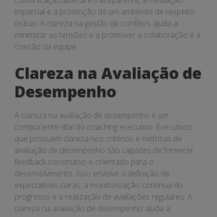
comunicação aberta e transparente, a mediação
imparcial e a promoção de um ambiente de respeito
mútuo. A clareza na gestão de conflitos ajuda a
minimizar as tensões e a promover a colaboração e a
coesão da equipe.
Clareza na Avaliação de
Desempenho
A clareza na avaliação de desempenho é um
componente vital do coaching executivo. Executivos
que possuem clareza nos critérios e métricas de
avaliação de desempenho são capazes de fornecer
feedback construtivo e orientado para o
desenvolvimento. Isso envolve a definição de
expectativas claras, a monitorização contínua do
progresso e a realização de avaliações regulares. A
clareza na avaliação de desempenho ajuda a