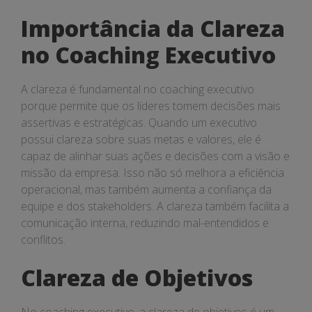
Importância da Clareza
no Coaching Executivo
A clareza é fundamental no coaching executivo
porque permite que os líderes tomem decisões mais
assertivas e estratégicas. Quando um executivo
possui clareza sobre suas metas e valores, ele é
capaz de alinhar suas ações e decisões com a visão e
missão da empresa. Isso não só melhora a eficiência
operacional, mas também aumenta a confiança da
equipe e dos stakeholders. A clareza também facilita a
comunicação interna, reduzindo mal-entendidos e
conflitos.
Clareza de Objetivos