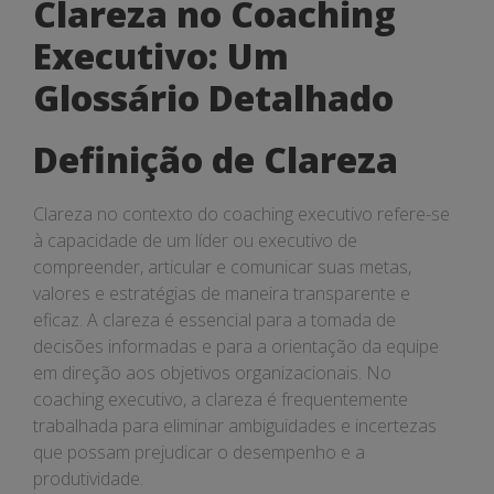
Clareza no Coaching
Executivo: Um
Glossário Detalhado
Definição de Clareza
Clareza no contexto do coaching executivo refere-se
à capacidade de um líder ou executivo de
compreender, articular e comunicar suas metas,
valores e estratégias de maneira transparente e
eficaz. A clareza é essencial para a tomada de
decisões informadas e para a orientação da equipe
em direção aos objetivos organizacionais. No
coaching executivo, a clareza é frequentemente
trabalhada para eliminar ambiguidades e incertezas
que possam prejudicar o desempenho e a
produtividade.