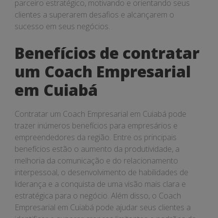
parceiro estratégico, motivando e orientando seus
clientes a superarem desafios e alcançarem o
sucesso em seus negócios.
Benefícios de contratar
um Coach Empresarial
em Cuiabá
Contratar um Coach Empresarial em Cuiabá pode
trazer inúmeros benefícios para empresários e
empreendedores da região. Entre os principais
benefícios estão o aumento da produtividade, a
melhoria da comunicação e do relacionamento
interpessoal, o desenvolvimento de habilidades de
liderança e a conquista de uma visão mais clara e
estratégica para o negócio. Além disso, o Coach
Empresarial em Cuiabá pode ajudar seus clientes a