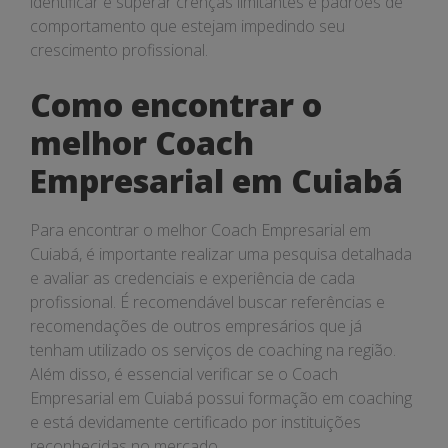
identificar e superar crenças limitantes e padrões de
comportamento que estejam impedindo seu
crescimento profissional.
Como encontrar o
melhor Coach
Empresarial em Cuiabá
Para encontrar o melhor Coach Empresarial em
Cuiabá, é importante realizar uma pesquisa detalhada
e avaliar as credenciais e experiência de cada
profissional. É recomendável buscar referências e
recomendações de outros empresários que já
tenham utilizado os serviços de coaching na região.
Além disso, é essencial verificar se o Coach
Empresarial em Cuiabá possui formação em coaching
e está devidamente certificado por instituições
reconhecidas no mercado.