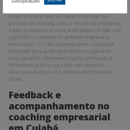
Configurações
Os clientes de coaching empresarial em Cuiabá
podem enfrentar diversos desafios ao longo do
processo de coaching, como a resistência à mudança,
a falta de tempo e recursos, a dificuldade em lidar com
a pressão e o estresse do ambiente empresarial,
entre outros. O Coach Empresarial em Cuiabá está
preparado para ajudar seus clientes a superarem
esses desafios, oferecendo suporte, orientação e
ferramentas práticas para lidar com situações
adversas e alcançar seus objetivos de forma mais
eficaz.
Feedback e
acompanhamento no
coaching empresarial
em Cuiabá