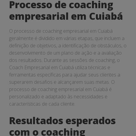
Processo de coaching
empresarial em Cuiabá
O processo de coaching empresarial em Cuiabá
geralmente é dividido em várias etapas, que incluem a
definição de objetivos, a identificação de obstáculos, o
desenvolvimento de um plano de ação e a avaliação
dos resultados. Durante as sessões de coaching, o
Coach Empresarial em Cuiabá utiliza técnicas e
ferramentas específicas para ajudar seus clientes a
superarem desafios e alcançarem suas metas. O
processo de coaching empresarial em Cuiabá é
personalizado e adaptado às necessidades e
características de cada cliente.
Resultados esperados
com o coaching