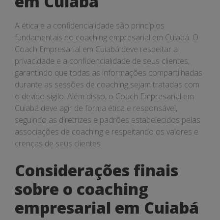
em Cuiabá
A ética e a confidencialidade são princípios
fundamentais no coaching empresarial em Cuiabá. O
Coach Empresarial em Cuiabá deve respeitar a
privacidade e a confidencialidade de seus clientes,
garantindo que todas as informações compartilhadas
durante as sessões de coaching sejam tratadas com
o devido sigilo. Além disso, o Coach Empresarial em
Cuiabá deve agir de forma ética e responsável,
seguindo as diretrizes e padrões estabelecidos pelas
associações de coaching e respeitando os valores e
crenças de seus clientes.
Considerações finais
sobre o coaching
empresarial em Cuiabá