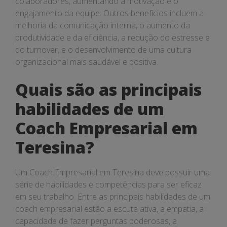
colaboradores, aumentando a motivação e o
engajamento da equipe. Outros benefícios incluem a
melhoria da comunicação interna, o aumento da
produtividade e da eficiência, a redução do estresse e
do turnover, e o desenvolvimento de uma cultura
organizacional mais saudável e positiva.
Quais são as principais
habilidades de um
Coach Empresarial em
Teresina?
Um Coach Empresarial em Teresina deve possuir uma
série de habilidades e competências para ser eficaz
em seu trabalho. Entre as principais habilidades de um
coach empresarial estão a escuta ativa, a empatia, a
capacidade de fazer perguntas poderosas, a