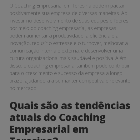
O Coaching Empresarial em Teresina pode impactar
positivamente sua empresa de diversas maneiras. Ao
investir no desenvolvimento de suas equipes e líderes
por meio do coaching empresarial, as empresas
podem aumentar a produtividade, a eficiência e a
inovação, reduzir o estresse e o turnover, melhorar a
comunicação interna e externa, e desenvolver uma
cultura organizacional mais saudável e positiva. Além
disso, o coaching empresarial também pode contribuir
para o crescimento e sucesso da empresa a longo
prazo, ajudando-a a se manter competitiva e relevante
no mercado.
Quais são as tendências
atuais do Coaching
Empresarial em