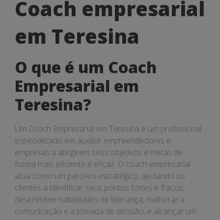
Coach
Coach empresarial
empresarial
em Teresina
em
Teresina
O que é um Coach
Empresarial em
Teresina?
Um Coach Empresarial em Teresina é um profissional
especializado em auxiliar empreendedores e
empresas a atingirem seus objetivos e metas de
forma mais eficiente e eficaz. O coach empresarial
atua como um parceiro estratégico, ajudando os
clientes a identificar seus pontos fortes e fracos,
desenvolver habilidades de liderança, melhorar a
comunicação e a tomada de decisão, e alcançar um