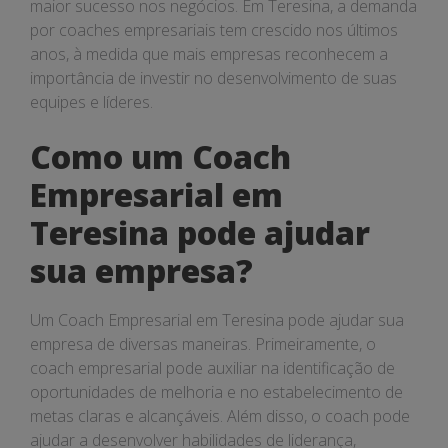
maior sucesso nos negócios. Em Teresina, a demanda
por coaches empresariais tem crescido nos últimos
anos, à medida que mais empresas reconhecem a
importância de investir no desenvolvimento de suas
equipes e líderes.
Como um Coach
Empresarial em
Teresina pode ajudar
sua empresa?
Um Coach Empresarial em Teresina pode ajudar sua
empresa de diversas maneiras. Primeiramente, o
coach empresarial pode auxiliar na identificação de
oportunidades de melhoria e no estabelecimento de
metas claras e alcançáveis. Além disso, o coach pode
ajudar a desenvolver habilidades de liderança,