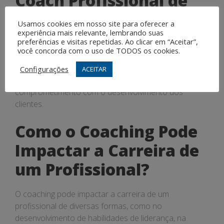
Coach Profissional de
Sucesso?
Usamos cookies em nosso site para oferecer a
experiência mais relevante, lembrando suas
preferências e visitas repetidas. Ao clicar em “Aceitar”,
As principais características de um Coach Profissional
você concorda com o uso de TODOS os cookies.
de sucesso incluem empatia, escuta ativa, habilidades
de comunicação, capacidade de motivar e inspirar,
Configurações
ACEITAR
ética profissional, flexibilidade, criatividade e
comprometimento com o desenvolvimento dos
clientes.
Como o Coaching Pode
Impactar a Carreira de
um Profissional?
O coaching pode impactar a carreira de um
profissional de diversas formas, como no
desenvolvimento de habilidades de liderança, na