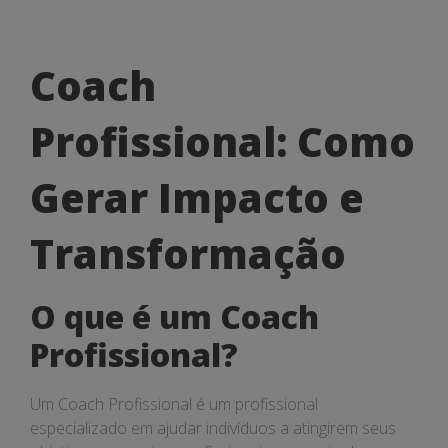
Coach
Coach
Profissional:
Profissional: Como
Como
Gerar
Gerar Impacto e
Impacto
Transformação
e
Transformação
O que é um Coach
Profissional?
Um Coach Profissional é um profissional
especializado em ajudar indivíduos a atingirem seus