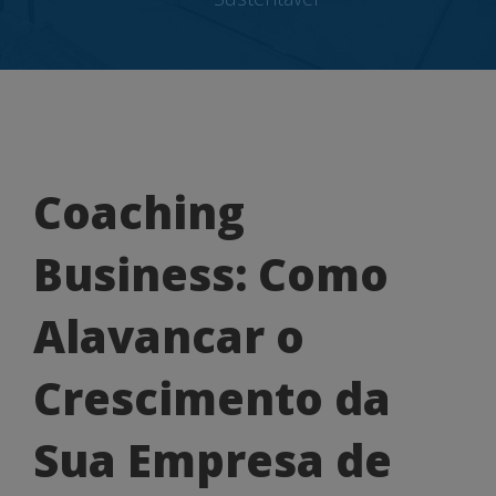
Coaching
Coaching
Business:
Business: Como
Como
Alavancar
Alavancar o
o
Crescimento da
Crescimento
da
Sua Empresa de
Sua