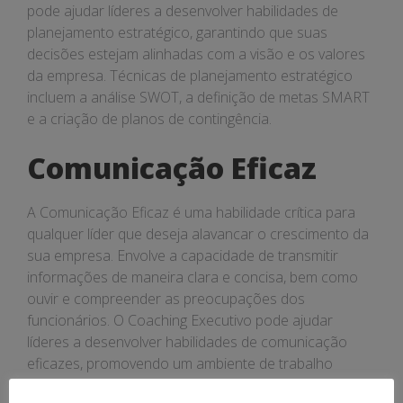
pode ajudar líderes a desenvolver habilidades de
planejamento estratégico, garantindo que suas
decisões estejam alinhadas com a visão e os valores
da empresa. Técnicas de planejamento estratégico
incluem a análise SWOT, a definição de metas SMART
e a criação de planos de contingência.
Comunicação Eficaz
A Comunicação Eficaz é uma habilidade crítica para
qualquer líder que deseja alavancar o crescimento da
sua empresa. Envolve a capacidade de transmitir
informações de maneira clara e concisa, bem como
ouvir e compreender as preocupações dos
funcionários. O Coaching Executivo pode ajudar
líderes a desenvolver habilidades de comunicação
eficazes, promovendo um ambiente de trabalho
transparente e colaborativo. Técnicas de