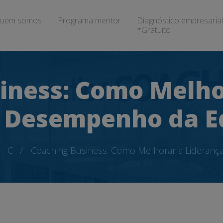
uem somos
Programa mentor
Diagnóstico empresarial
*Gratuito
iness: Como Melho
o Desempenho da E
C
Coaching Business: Como Melhorar a Lideran