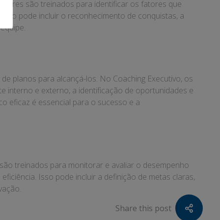
eres são treinados para identificar os fatores que
Isso pode incluir o reconhecimento de conquistas, a
equipe.
 de planos para alcançá-los. No Coaching Executivo, os
e interno e externo, a identificação de oportunidades e
co eficaz é essencial para o sucesso e a
 são treinados para monitorar e avaliar o desempenho
ficiência. Isso pode incluir a definição de metas claras,
vação.
Share this post