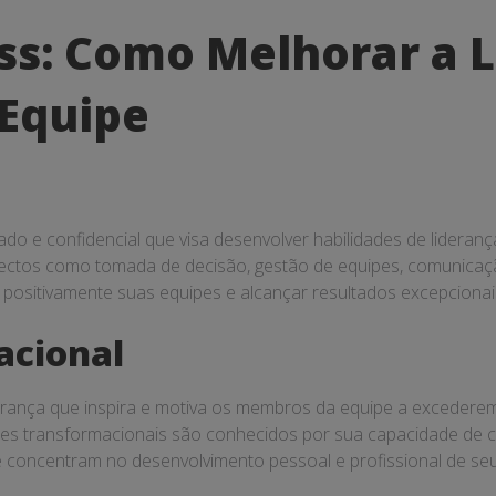
ss: Como Melhorar a L
Equipe
do e confidencial que visa desenvolver habilidades de lideran
ectos como tomada de decisão, gestão de equipes, comunicação 
r positivamente suas equipes e alcançar resultados excepcionai
acional
derança que inspira e motiva os membros da equipe a exceder
res transformacionais são conhecidos por sua capacidade de c
 se concentram no desenvolvimento pessoal e profissional de