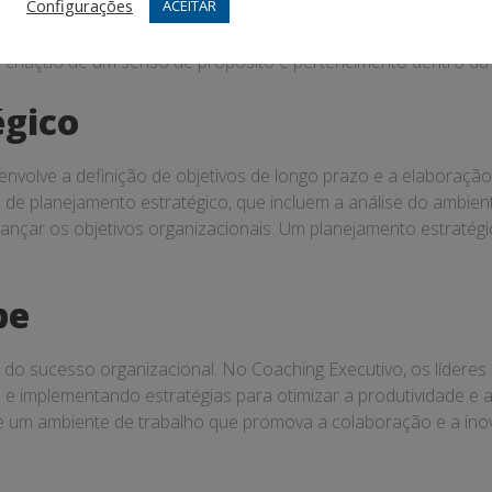
Configurações
ACEITAR
e para o desempenho da equipe. No Coaching Executivo, os líd
iente de trabalho que promova o engajamento e a satisfação. 
 criação de um senso de propósito e pertencimento dentro da 
égico
nvolve a definição de objetivos de longo prazo e a elaboração
 de planejamento estratégico, que incluem a análise do ambient
ançar os objetivos organizacionais. Um planejamento estratégi
pe
do sucesso organizacional. No Coaching Executivo, os líderes
e implementando estratégias para otimizar a produtividade e a e
e um ambiente de trabalho que promova a colaboração e a ino