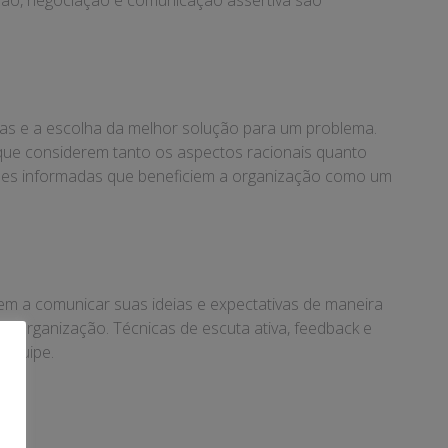
ção, negociação e comunicação assertiva são
vas e a escolha da melhor solução para um problema.
 que considerem tanto os aspectos racionais quanto
isões informadas que beneficiem a organização como um
em a comunicar suas ideias e expectativas de maneira
a organização. Técnicas de escuta ativa, feedback e
 equipe.