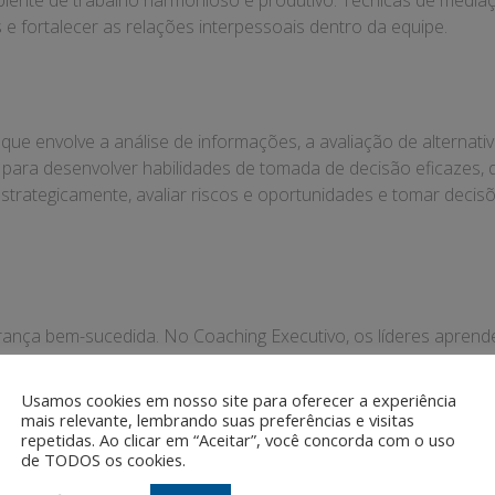
biente de trabalho harmonioso e produtivo. Técnicas de media
 e fortalecer as relações interpessoais dentro da equipe.
 envolve a análise de informações, a avaliação de alternati
s para desenvolver habilidades de tomada de decisão eficazes,
 estrategicamente, avaliar riscos e oportunidades e tomar dec
rança bem-sucedida. No Coaching Executivo, os líderes aprend
ros da equipe estejam alinhados com os objetivos e as metas d
rdadas para melhorar a interação e a colaboração dentro da
Usamos cookies em nosso site para oferecer a experiência
mais relevante, lembrando suas preferências e visitas
mento
repetidas. Ao clicar em “Aceitar”, você concorda com o uso
de TODOS os cookies.