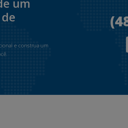
de um
 de
(4
.
cional e construa um
cê.