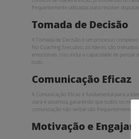
conflitos de maneira eficaz, promovendo um am
frequentemente utilizadas para resolver disputas
Tomada de Decisão
A Tomada de Decisão é um processo complexo que
No Coaching Executivo, os líderes são treinado
emocionais. Isso inclui a capacidade de pensar
todo.
Comunicação Eficaz
A Comunicação Eficaz é fundamental para a lide
clara e assertiva, garantindo que todos os memb
comunicação não verbal são frequentemente abo
Motivação e Engaja