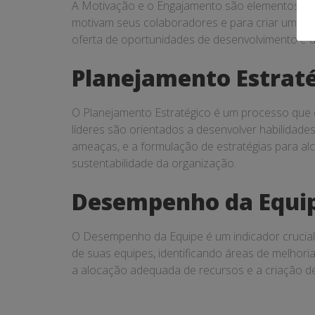
A Motivação e o Engajamento são elementos-chav
motivam seus colaboradores e para criar um amb
oferta de oportunidades de desenvolvimento e a
Planejamento Estrat
O Planejamento Estratégico é um processo que e
líderes são orientados a desenvolver habilidades
ameaças, e a formulação de estratégias para alc
sustentabilidade da organização.
Desempenho da Equi
O Desempenho da Equipe é um indicador crucial 
de suas equipes, identificando áreas de melhoria 
a alocação adequada de recursos e a criação d