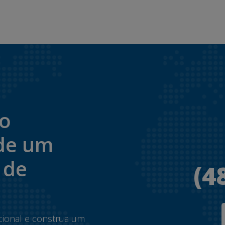
to
de um
 de
(4
.
cional e construa um