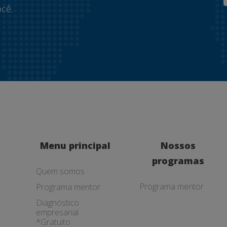
cê.
Menu principal
Nossos
programas
Quem somos
Programa mentor
Programa mentor
Diagnóstico
empresarial
*Gratuito