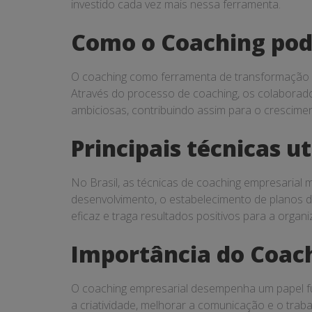
investido cada vez mais nessa ferramenta.
Como o Coaching pode
O coaching como ferramenta de transformação o
Através do processo de coaching, os colaborador
ambiciosas, contribuindo assim para o crescime
Principais técnicas u
No Brasil, as técnicas de coaching empresarial ma
desenvolvimento, o estabelecimento de planos d
eficaz e traga resultados positivos para a organ
Importância do Coac
O coaching empresarial desempenha um papel fund
a criatividade, melhorar a comunicação e o trab