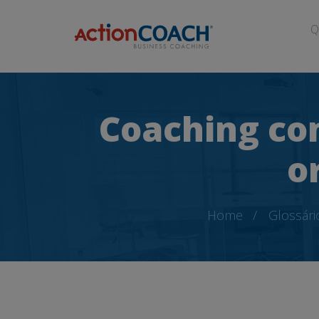
Q
Coaching co
o
Home
Glossári