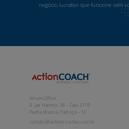
negócio lucrativo que funcione sem vo
Atrium Office
R. Jair Hamms, 38 – Sala 211B
Pedra Branca, Palhoça – SC
contato@actioncoachsc.com.br