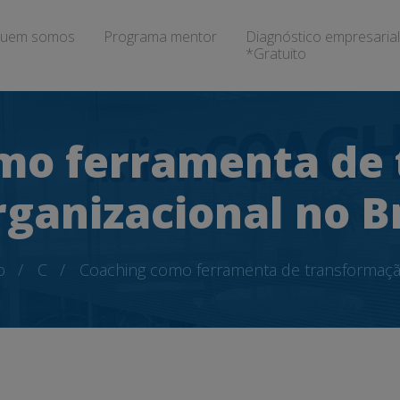
uem somos
Programa mentor
Diagnóstico empresarial
*Gratuito
mo ferramenta de
rganizacional no Br
o
C
Coaching como ferramenta de transformação