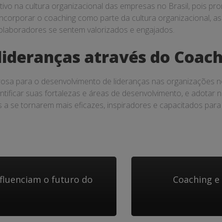
tivo na cultura organizacional das empresas no Brasil, pois pr
incorporar o coaching como parte da cultura organizacional, 
colaboradores se sentem valorizados e engajados.
ideranças através do Coach
sa para o desenvolvimento de lideranças nas organizações no 
dentificar suas fortalezas e áreas de desenvolvimento, e adota
s a se tornarem mais eficazes, inspiradores e capacitados para
luenciam o futuro do
Coaching e 