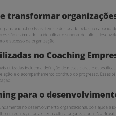
 transformar organizações 
rganizacional no Brasil tem se destacado pela sua capacidad
es são estimulados a identificar e superar desafios, desenvol
nto e sucesso da organização.
tilizadas no Coaching Empre
is utilizadas incluem a definição de metas claras e específicas
e ação e o acompanhamento contínuo do progresso. Essas técn
ização.
hing para o desenvolviment
amental no desenvolvimento organizacional, pois ajuda a ident
alho em equipe, e fortalecer a cultura organizacional. No Bras