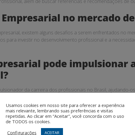
profissional, além de buscar referências e recomendações de ou
 Empresarial no mercado de 
esarial, existem alguns desafios a serem enfrentados no merc
os para investir no desenvolvimento profissional e a necessida
esarial pode impulsionar a
l?
sionador da carreira dos profissionais no Brasil, ajudando-os 
çáveis e a superar desafios e obstáculos que possam surgir no 
Usamos cookies em nosso site para oferecer a experiência
ing Empresarial para o des
mais relevante, lembrando suas preferências e visitas
repetidas. Ao clicar em “Aceitar”, você concorda com o uso
de TODOS os cookies.
Configurações
ACEITAR