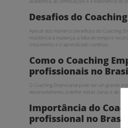
acadêmica, as certificações e a experiência do 
Desafios do Coaching
Apesar dos inúmeros benefícios do Coaching Empr
resistência à mudança, a falta de tempo e recurs
crescimento e o aprendizado contínuo.
Como o Coaching Empr
profissionais no Brasi
O Coaching Empresarial pode ser um grande impul
desenvolvimento, a definir metas claras e alcan
Importância do Coach
profissional no Brasil