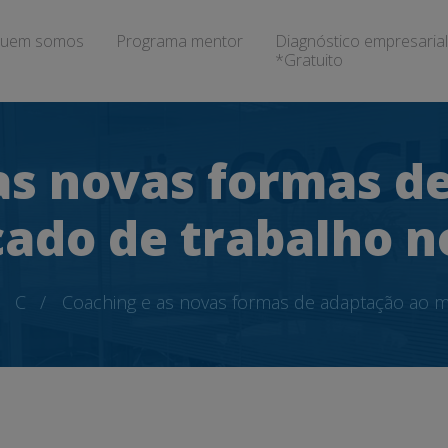
uem somos
Programa mentor
Diagnóstico empresarial
*Gratuito
as novas formas d
ado de trabalho no
C
Coaching e as novas formas de adaptação ao m