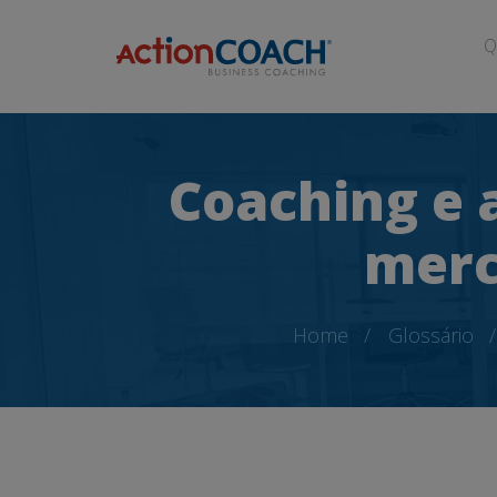
Q
Coaching e 
merc
Home
Glossário