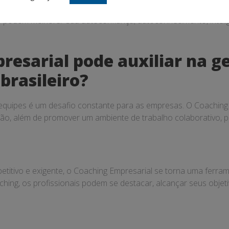
issional, o Coaching Empresarial também tem um impacto signif
is podem melhorar sua autoconfiança, autoconhecimento, intel
esarial pode auxiliar na ge
brasileiro?
 equipes é um desafio constante para as empresas. O Coaching 
ção, além de promover um ambiente de trabalho colaborativo, 
itivo e exigente, o Coaching Empresarial se torna uma ferra
hing, os profissionais podem se destacar, alcançar seus objetiv