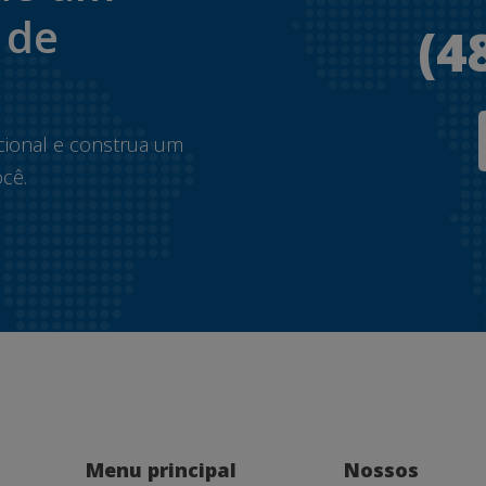
 de
(4
.
cional e construa um
cê.
Menu principal
Nossos