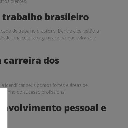
tros clientes.
trabalho brasileiro
ado de trabalho brasileiro. Dentre eles, estão a
de de uma cultura organizacional que valorize o
 carreira dos
a identificar seus pontos fortes e áreas de
caminho do sucesso profissional.
envolvimento pessoal e