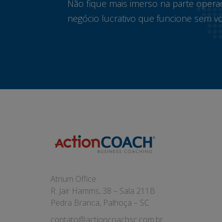
Não fique mais imerso na parte opera
negócio lucrativo que funcione sem vo
Atrium Office
R. Jair Hamms, 38 – Sala 211B
Pedra Branca, Palhoça – SC
contato@actioncoachsc.com.br