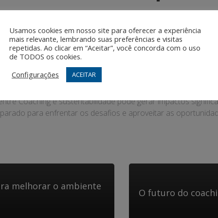
em 2024, espera-se uma maior integração entre Coaching e sus
ol de um mundo mais sustentável. A tendência é que o Coachin
Usamos cookies em nosso site para oferecer a experiência
mais relevante, lembrando suas preferências e visitas
repetidas. Ao clicar em “Aceitar”, você concorda com o uso
de TODOS os cookies.
Configurações
ACEITAR
rna cada vez mais urgente, o papel do mercado de Coaching no
tre Coaching e sustentabilidade pode gerar impactos significativ
parado para enfrentar os desafios e aproveitar as oportunida
ara melhorar o ambiente
O futuro do coach