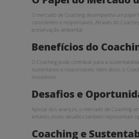
em
2024
O mercado de Coaching desempenha um papel fun
conscientes e responsáveis. Através do Coaching,
preservação ambiental.
Benefícios do Coachi
O Coaching pode contribuir para a sustentabil
sustentáveis e responsáveis. Além disso, o Coac
inovadores.
Desafios e Oportunid
Apesar dos avanços, o mercado de Coaching ain
entanto, esses desafios também representam op
Coaching e Sustentab