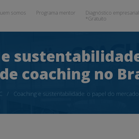
uem somos
Programa mentor
Diagnóstico empresarial
*Gratuito
e sustentabilidade
de coaching no Bra
C
Coaching e sustentabilidade: o papel do mercado