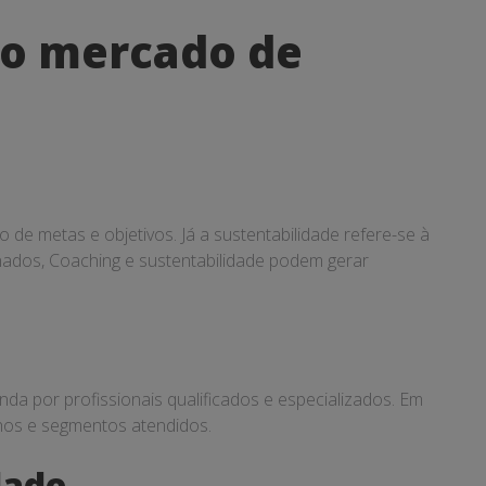
 do mercado de
e metas e objetivos. Já a sustentabilidade refere-se à
ados, Coaching e sustentabilidade podem gerar
a por profissionais qualificados e especializados. Em
hos e segmentos atendidos.
dade