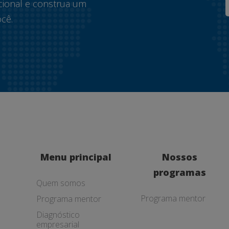
cional e construa um
cê.
Menu principal
Nossos
programas
Quem somos
Programa mentor
Programa mentor
Diagnóstico
empresarial