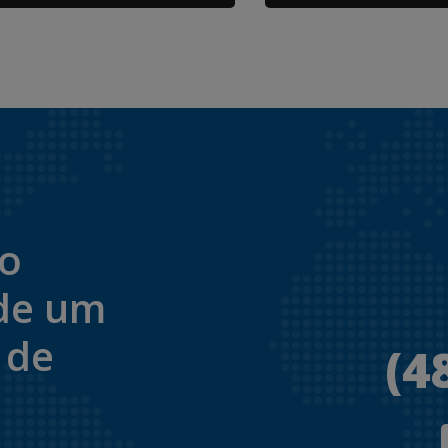
to
de um
 de
(4
.