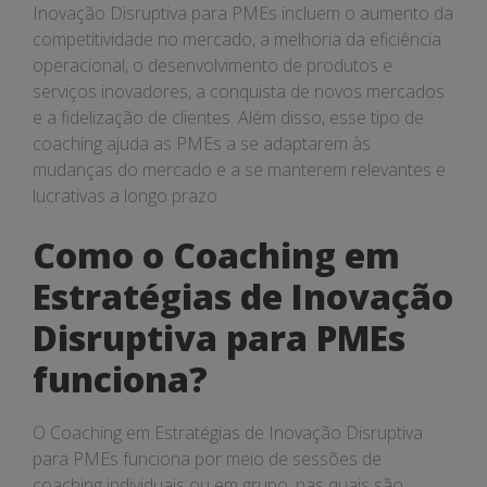
Inovação Disruptiva para PMEs incluem o aumento da
competitividade no mercado, a melhoria da eficiência
operacional, o desenvolvimento de produtos e
serviços inovadores, a conquista de novos mercados
e a fidelização de clientes. Além disso, esse tipo de
coaching ajuda as PMEs a se adaptarem às
mudanças do mercado e a se manterem relevantes e
lucrativas a longo prazo.
Como o Coaching em
Estratégias de Inovação
Disruptiva para PMEs
funciona?
O Coaching em Estratégias de Inovação Disruptiva
para PMEs funciona por meio de sessões de
coaching individuais ou em grupo, nas quais são