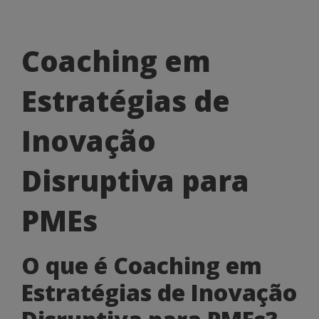
Coaching
Coaching em
em
Estratégias de
Estratégias
de
Inovação
Inovação
Disruptiva para
Disruptiva
para
PMEs
PMEs
O que é Coaching em
Estratégias de Inovação