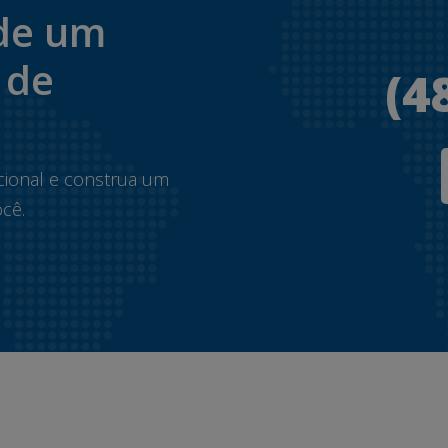
de um
 de
(4
.
cional e construa um
cê.