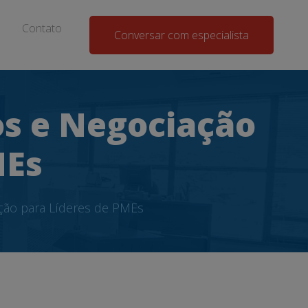
Contato
Conversar com especialista
os e Negociação
MEs
ção para Líderes de PMEs