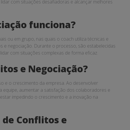
a lidar com situações desafiadoras e alcançar melhores
ciação funciona?
s ou em grupo, nas quais o coach utiliza técnicas e
itos e negociação. Durante o processo, são estabelecidas
lidar com situações complexas de forma eficaz.
itos e Negociação?
so e o crescimento da empresa. Ao desenvolver
a equipe, aumentar a satisfação dos colaboradores e
m estar impedindo o crescimento e a inovação na
de Conflitos e