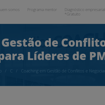
uem somos
Programa mentor
Diagnóstico empresarial
*Gratuito
Gestão de Conflit
para Líderes de P
o
C
Coaching em Gestão de Conflitos e Negocia