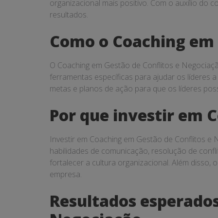
organizacional mais positivo. Com o auxílio do 
resultados.
Como o Coaching em G
O Coaching em Gestão de Conflitos e Negociação
ferramentas específicas para ajudar os líderes a
metas e planos de ação para que os líderes pos
Por que investir em 
Investir em Coaching em Gestão de Conflitos e
habilidades de comunicação, resolução de conf
fortalecer a cultura organizacional. Além disso
empresa.
Resultados esperados