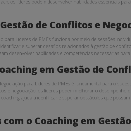
coach, os líderes podem desenvolver habilidades essenciais par
estão de Conflitos e Nego
 para Líderes de PMEs funciona por meio de sessões individuai
 identificar e superar desafios relacionados à gestão de confl
sam desenvolver habilidades e competências necessárias para 
Coaching em Gestão de Confl
 Negociação para Líderes de PMEs é fundamental para o suces
litos e negociação, os líderes podem melhorar o desempenho d
, o coaching ajuda a identificar e superar obstáculos que possa
 com o Coaching em Gestão 