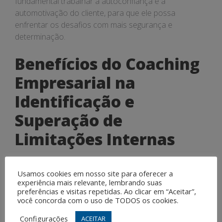
fundamental trabalhar a autoconfiança e a
automotivação do cliente, para que ele possa
enfrentar os desafios com mais segurança e
determinação.
Benefícios do Coaching
Empresarial na
Identificação e
Superação de
Limitações Internas
Os benefícios do coaching empresarial na
Usamos cookies em nosso site para oferecer a
identificação e superação de limitações internas são
experiência mais relevante, lembrando suas
inúmeros. Além de melhorar o desempenho e a
preferências e visitas repetidas. Ao clicar em “Aceitar”,
produtividade dos colaboradores, o processo
você concorda com o uso de TODOS os cookies.
também contribui para o desenvolvimento pessoal e
Configurações
ACEITAR