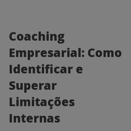
Coaching
Coaching
Empresarial:
Empresarial: Como
Como
Identificar
Identificar e
e
Superar
Superar
Limitações
Limitações
Internas
Internas