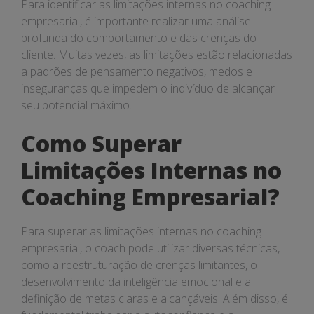
Para identificar as limitações internas no coaching
empresarial, é importante realizar uma análise
profunda do comportamento e das crenças do
cliente. Muitas vezes, as limitações estão relacionadas
a padrões de pensamento negativos, medos e
inseguranças que impedem o indivíduo de alcançar
seu potencial máximo.
Como Superar
Limitações Internas no
Coaching Empresarial?
Para superar as limitações internas no coaching
empresarial, o coach pode utilizar diversas técnicas,
como a reestruturação de crenças limitantes, o
desenvolvimento da inteligência emocional e a
definição de metas claras e alcançáveis. Além disso, é