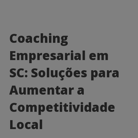
Coaching
Coaching
Empresarial
Empresarial em
em
SC:
SC: Soluções para
Soluções
Aumentar a
para
Aumentar
Competitividade
a
Local
Competitividade