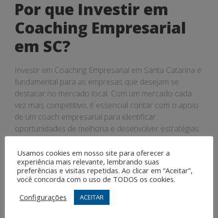
Por que Investir em
Coaching Empresarial
em SC?
Investir em Coaching Empresarial em Santa Catarina é
fundamental para as empresas que desejam se
destacar no mercado local. Com um mercado cada
vez mais competitivo, é essencial contar com o apoio
de um coach empresarial para identificar
oportunidades de melhoria e desenvolver estratégias
eficazes para alcançar o sucesso.
Usamos cookies em nosso site para oferecer a
Resultados do Coaching
experiência mais relevante, lembrando suas
preferências e visitas repetidas. Ao clicar em “Aceitar”,
você concorda com o uso de TODOS os cookies.
Empresarial em SC
Configurações
ACEITAR
Os resultados do Coaching Empresarial em Santa