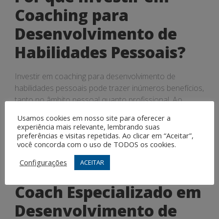
Coaching para
Desenvolvimento de
Habilidades Pessoais?
Investir em coaching para desenvolvimento de
habilidades pessoais pode trazer inúmeros benefícios,
tanto no âmbito pessoal quanto profissional. Ao
identificar e potencializar suas habilidades, o indivíduo
Usamos cookies em nosso site para oferecer a
se torna mais confiante, assertivo e preparado para
experiência mais relevante, lembrando suas
enfrentar desafios e alcançar seus objetivos,
preferências e visitas repetidas. Ao clicar em “Aceitar”,
você concorda com o uso de TODOS os cookies.
contribuindo para o seu crescimento e sucesso.
Configurações
ACEITAR
Como Encontrar um
Coach Especializado em
Desenvolvimento de