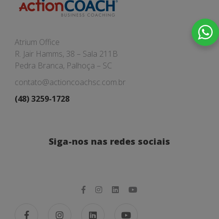
Atrium Office
R. Jair Hamms, 38 – Sala 211B
Pedra Branca, Palhoça – SC
contato@actioncoachsc.com.br
(48) 3259-1728
Siga-nos nas redes sociais