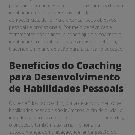
pessoais é um processo que visa auxiliar indivíduos a
identificar e desenvolver suas habilidades e
competências, de forma a alcançar seus objetivos
pessoais e profissionais. Por meio de técnicas e
ferramentas específicas, o coach ajuda o coachee a
identificar seus pontos fortes e áreas de melhoria,
traçando um plano de ação para alcançar o sucesso.
Benefícios do Coaching
para Desenvolvimento
de Habilidades Pessoais
Os benefícios do coaching para desenvolvimento de
habilidades pessoais são inúmeros. Além de ajudar o
indivíduo a identificar e potencializar suas habilidades,
o processo também auxilia na melhoria da
autoconfiança, comunicação, liderança, gestão do