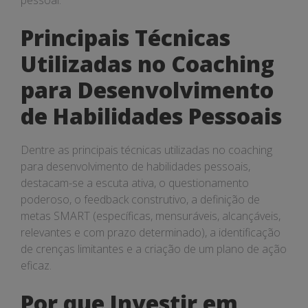
pessoal.
Principais Técnicas
Utilizadas no Coaching
para Desenvolvimento
de Habilidades Pessoais
Dentre as principais técnicas utilizadas no coaching
para desenvolvimento de habilidades pessoais,
destacam-se a escuta ativa, o questionamento
poderoso, o feedback construtivo, a definição de
metas SMART (específicas, mensuráveis, alcançáveis,
relevantes e com prazo determinado), a identificação
de crenças limitantes e a criação de um plano de ação
eficaz.
Por que Investir em