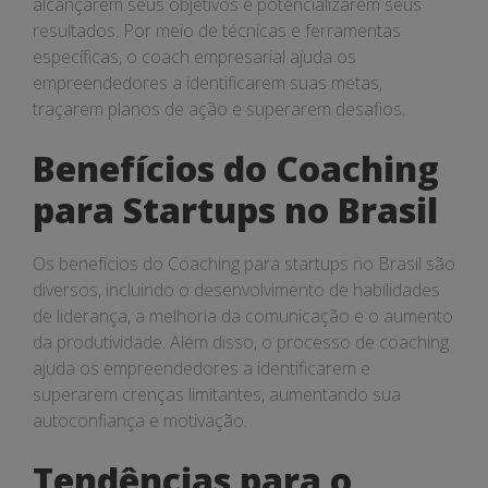
alcançarem seus objetivos e potencializarem seus
resultados. Por meio de técnicas e ferramentas
específicas, o coach empresarial ajuda os
empreendedores a identificarem suas metas,
traçarem planos de ação e superarem desafios.
Benefícios do Coaching
para Startups no Brasil
Os benefícios do Coaching para startups no Brasil são
diversos, incluindo o desenvolvimento de habilidades
de liderança, a melhoria da comunicação e o aumento
da produtividade. Além disso, o processo de coaching
ajuda os empreendedores a identificarem e
superarem crenças limitantes, aumentando sua
autoconfiança e motivação.
Tendências para o