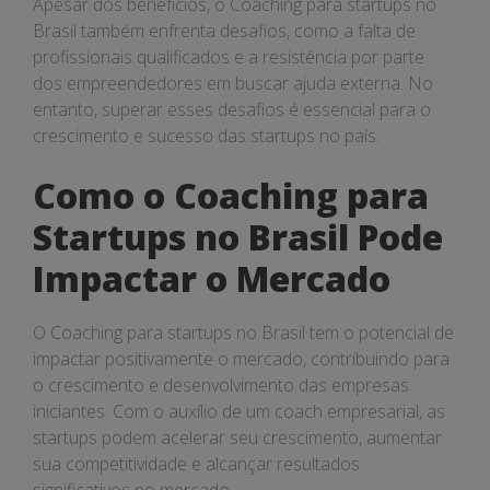
Apesar dos benefícios, o Coaching para startups no
Brasil também enfrenta desafios, como a falta de
profissionais qualificados e a resistência por parte
dos empreendedores em buscar ajuda externa. No
entanto, superar esses desafios é essencial para o
crescimento e sucesso das startups no país.
Como o Coaching para
Startups no Brasil Pode
Impactar o Mercado
O Coaching para startups no Brasil tem o potencial de
impactar positivamente o mercado, contribuindo para
o crescimento e desenvolvimento das empresas
iniciantes. Com o auxílio de um coach empresarial, as
startups podem acelerar seu crescimento, aumentar
sua competitividade e alcançar resultados