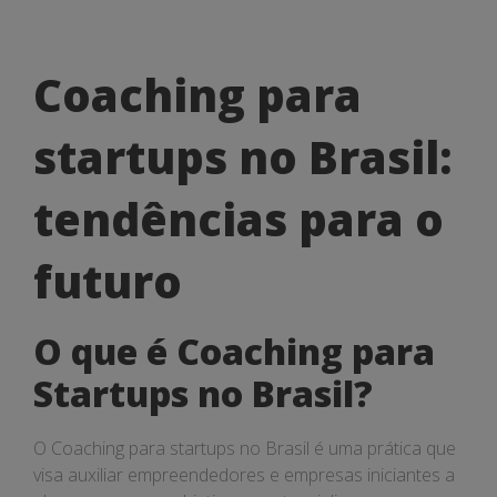
Coaching
Coaching para
para
startups no Brasil:
startups
no
tendências para o
Brasil:
futuro
tendências
para
O que é Coaching para
o
Startups no Brasil?
futuro
O Coaching para startups no Brasil é uma prática que
visa auxiliar empreendedores e empresas iniciantes a