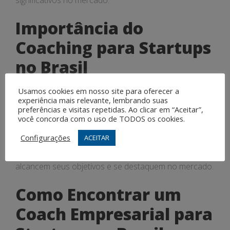
significativos no mercado.
Importância do
Coaching para Startups
no Brasil
Usamos cookies em nosso site para oferecer a
A importância do Coaching para startups no Brasil
experiência mais relevante, lembrando suas
está relacionada à necessidade de desenvolvimento e
preferências e visitas repetidas. Ao clicar em “Aceitar”,
capacitação dos empreendedores, que muitas vezes
você concorda com o uso de TODOS os cookies.
enfrentam desafios e obstáculos no caminho do
Configurações
ACEITAR
sucesso. O coaching oferece suporte, orientação e
ferramentas necessárias para que as startups
alcancem seus objetivos e se destaquem no mercado.
Como Encontrar um
Coach Empresarial para