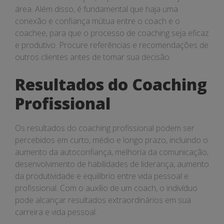
área. Além disso, é fundamental que haja uma
conexão e confiança mútua entre o coach e o
coachee, para que o processo de coaching seja eficaz
e produtivo. Procure referências e recomendações de
outros clientes antes de tomar sua decisão.
Resultados do Coaching
Profissional
Os resultados do coaching profissional podem ser
percebidos em curto, médio e longo prazo, incluindo o
aumento da autoconfiança, melhoria da comunicação,
desenvolvimento de habilidades de liderança, aumento
da produtividade e equilíbrio entre vida pessoal e
profissional. Com o auxílio de um coach, o indivíduo
pode alcançar resultados extraordinários em sua
carreira e vida pessoal.