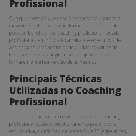
Profissional
Qualquer pessoa que deseja alcançar seu potencial
máximo e melhorar sua performance profissional
pode se beneficiar do coaching profissional. Desde
profissionais em início de carreira até executivos de
alto escalão, o coaching pode ajudar indivíduos de
todos os níveis a atingirem seus objetivos e se
tornarem a melhor versão de si mesmos.
Principais Técnicas
Utilizadas no Coaching
Profissional
Dentre as principais técnicas utilizadas no coaching
profissional estão o questionamento poderoso, a
escuta ativa, a definição de metas SMART (específicas,