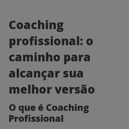
Coaching
Coaching
profissional:
profissional: o
o
caminho
caminho para
para
alcançar sua
alcançar
sua
melhor versão
melhor
O que é Coaching
versão
Profissional