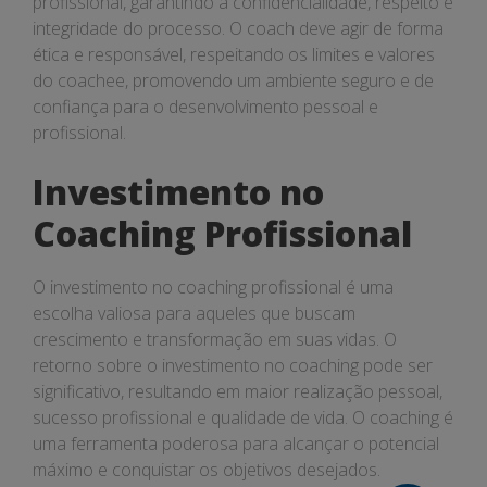
profissional, garantindo a confidencialidade, respeito e
integridade do processo. O coach deve agir de forma
ética e responsável, respeitando os limites e valores
do coachee, promovendo um ambiente seguro e de
confiança para o desenvolvimento pessoal e
profissional.
Investimento no
Coaching Profissional
O investimento no coaching profissional é uma
escolha valiosa para aqueles que buscam
crescimento e transformação em suas vidas. O
retorno sobre o investimento no coaching pode ser
significativo, resultando em maior realização pessoal,
sucesso profissional e qualidade de vida. O coaching é
uma ferramenta poderosa para alcançar o potencial
máximo e conquistar os objetivos desejados.