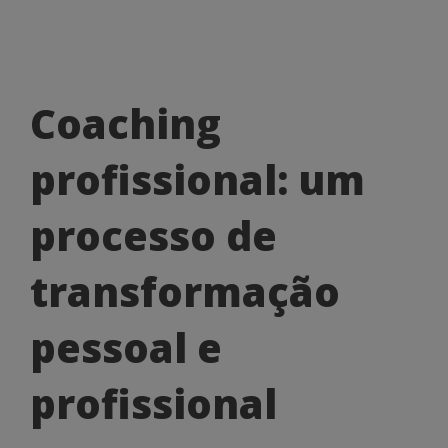
Coaching
Coaching
profissional:
profissional: um
um
processo
processo de
de
transformação
transformação
pessoal
pessoal e
e
profissional
profissional