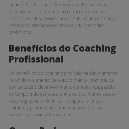
alcançá-las. Por meio de técnicas e ferramentas
específicas, o coach auxilia o coachee a superar
obstáculos, desenvolver novas habilidades e alcançar
resultados significativos em sua vida pessoal e
profissional.
Benefícios do Coaching
Profissional
Os benefícios do coaching profissional são inúmeros,
incluindo o aumento da autoconfiança, melhoria da
comunicação, desenvolvimento de liderança, gestão
do tempo e do estresse, entre outros. Além disso, o
coaching ajuda a identificar e superar crenças
limitantes, promovendo uma mudança positiva e
duradoura na vida do coachee.