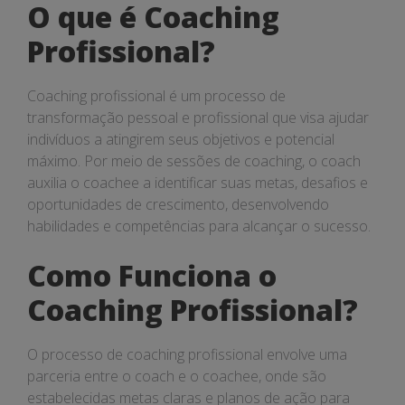
O que é Coaching
Profissional?
Coaching profissional é um processo de
transformação pessoal e profissional que visa ajudar
indivíduos a atingirem seus objetivos e potencial
máximo. Por meio de sessões de coaching, o coach
auxilia o coachee a identificar suas metas, desafios e
oportunidades de crescimento, desenvolvendo
habilidades e competências para alcançar o sucesso.
Como Funciona o
Coaching Profissional?
O processo de coaching profissional envolve uma
parceria entre o coach e o coachee, onde são
estabelecidas metas claras e planos de ação para