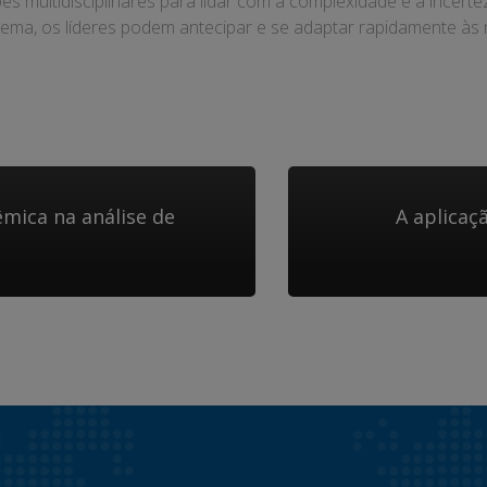
es multidisciplinares para lidar com a complexidade e a incer
stema, os líderes podem antecipar e se adaptar rapidamente às
mica na análise de
A aplicaç