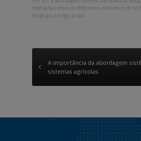
Por fim, a abordagem sistêmica prepara as equip
interações entre os diferentes elementos do si
do grupo a longo prazo.
A importância da abordagem sistê
sistemas agrícolas