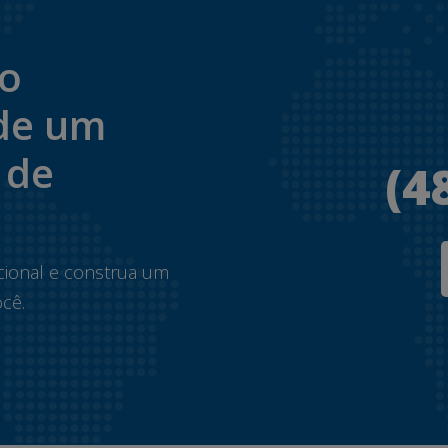
to
de um
 de
(4
.
cional e construa um
cê.