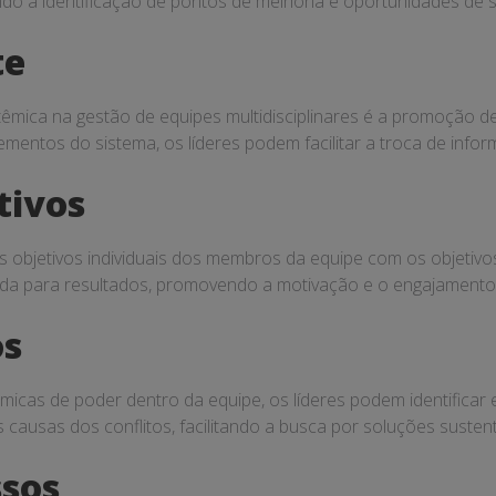
ando a identificação de pontos de melhoria e oportunidades de s
te
êmica na gestão de equipes multidisciplinares é a promoção d
ementos do sistema, os líderes podem facilitar a troca de inf
tivos
s objetivos individuais dos membros da equipe com os objetivos 
tada para resultados, promovendo a motivação e o engajament
os
cas de poder dentro da equipe, os líderes podem identificar e
 causas dos conflitos, facilitando a busca por soluções susten
ssos