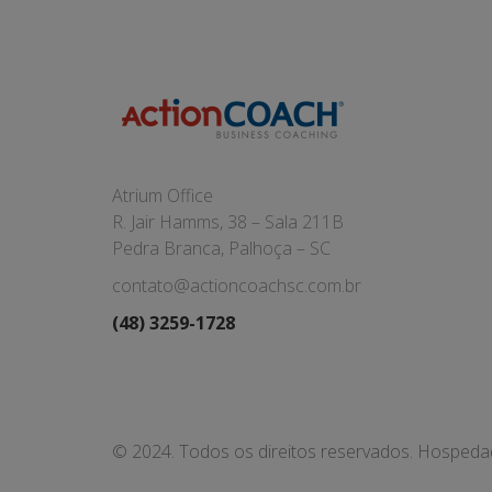
Atrium Office
R. Jair Hamms, 38 – Sala 211B
Pedra Branca, Palhoça – SC
contato@actioncoachsc.com.br
(48) 3259-1728
© 2024. Todos os direitos reservados. Hosped