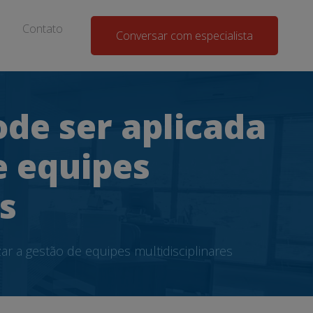
Contato
Conversar com especialista
de ser aplicada
e equipes
s
r a gestão de equipes multidisciplinares