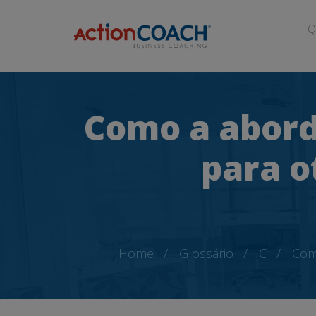
Q
Como a abord
para o
Home
Glossário
C
Como