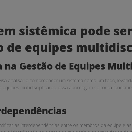
m sistêmica pode ser
o de equipes multidisc
na Gestão de Equipes Multi
isa analisar e compreender um sistema como um todo, levand
e equipes multidisciplinares, essa abordagem se torna fundam
erdependências
ntificar as interdependências entre os membros da equipe e as 