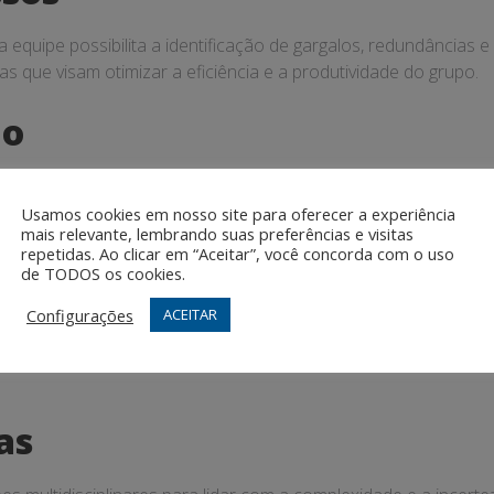
a equipe possibilita a identificação de gargalos, redundâncias
 que visam otimizar a eficiência e a produtividade do grupo.
ão
ultidisciplinares são estimuladas a pensar de forma mais criat
o de ideias disruptivas e soluções inovadoras para os desafio
Usamos cookies em nosso site para oferecer a experiência
mais relevante, lembrando suas preferências e visitas
repetidas. Ao clicar em “Aceitar”, você concorda com o uso
Lideranças
de TODOS os cookies.
Configurações
ACEITAR
tidisciplinares também contribui para o desenvolvimento das 
ção entre os membros da equipe, os líderes são capazes de pot
as