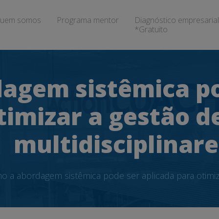
uem somos
Programa mentor
Diagnóstico empresarial
*Gratuito
agem sistêmica po
timizar a gestão d
multidisciplinare
 a abordagem sistêmica pode ser aplicada para otimiza