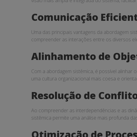
visão mais ampla e integrada do sistema, facilit
gestão
Comunicação Eficien
de
equipes
Uma das principais vantagens da abordagem sist
compreender as interações entre os diversos el
multidisciplinares
Alinhamento de Obje
Com a abordagem sistêmica, é possível alinhar o
uma cultura organizacional mais coesa e orien
Resolução de Conflit
Ao compreender as interdependências e as dinâmi
sistêmica permite uma análise mais profunda das
Otimização de Proce