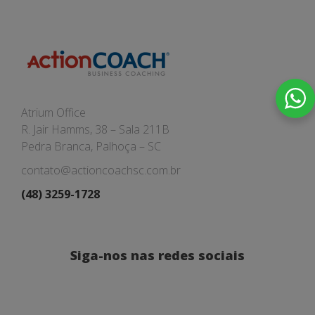
Atrium Office
R. Jair Hamms, 38 – Sala 211B
Pedra Branca, Palhoça – SC
contato@actioncoachsc.com.br
(48) 3259-1728
Siga-nos nas redes sociais