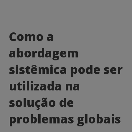
Como
Como a
a
abordagem
abordagem
sistêmica
sistêmica pode ser
pode
utilizada na
ser
utilizada
solução de
na
problemas globais
solução