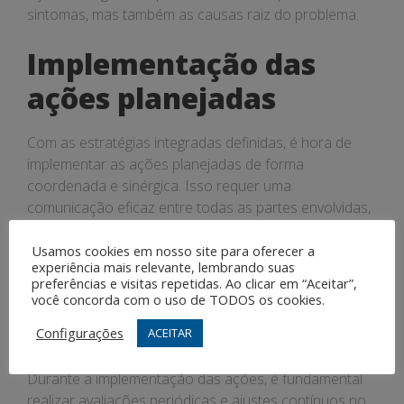
sintomas, mas também as causas raiz do problema.
Implementação das
ações planejadas
Com as estratégias integradas definidas, é hora de
implementar as ações planejadas de forma
coordenada e sinérgica. Isso requer uma
comunicação eficaz entre todas as partes envolvidas,
garantindo que cada ação contribua para o alcance
dos objetivos e metas estabelecidos.
Usamos cookies em nosso site para oferecer a
experiência mais relevante, lembrando suas
preferências e visitas repetidas. Ao clicar em “Aceitar”,
Avaliação e ajustes
você concorda com o uso de TODOS os cookies.
contínuos
Configurações
ACEITAR
Durante a implementação das ações, é fundamental
realizar avaliações periódicas e ajustes contínuos no