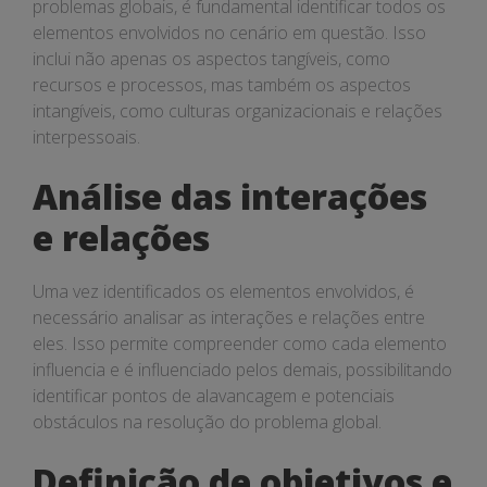
problemas globais, é fundamental identificar todos os
elementos envolvidos no cenário em questão. Isso
inclui não apenas os aspectos tangíveis, como
recursos e processos, mas também os aspectos
intangíveis, como culturas organizacionais e relações
interpessoais.
Análise das interações
e relações
Uma vez identificados os elementos envolvidos, é
necessário analisar as interações e relações entre
eles. Isso permite compreender como cada elemento
influencia e é influenciado pelos demais, possibilitando
identificar pontos de alavancagem e potenciais
obstáculos na resolução do problema global.
Definição de objetivos e