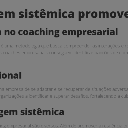
m sistêmica promove 
 no coaching empresarial
l é uma metodologia que busca compreender as interações e 
 coaches empresariais conseguem identificar padrões de comp
ional
 uma empresa de se adaptar e se recuperar de situações advers
ganizações a identificar e superar desafios, fortalecendo a cul
agem sistêmica
ng empresarial são diversos. Além de promover a resiliência o