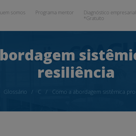
uem somos
Programa mentor
Diagnóstico empresarial
*Gratuito
bordagem sistêmi
resiliência
Glossário
C
Como a abordagem sistêmica prom