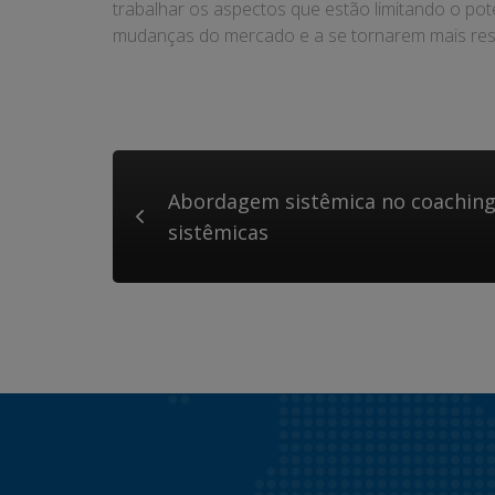
trabalhar os aspectos que estão limitando o po
mudanças do mercado e a se tornarem mais resil
Abordagem sistêmica no coaching:
sistêmicas