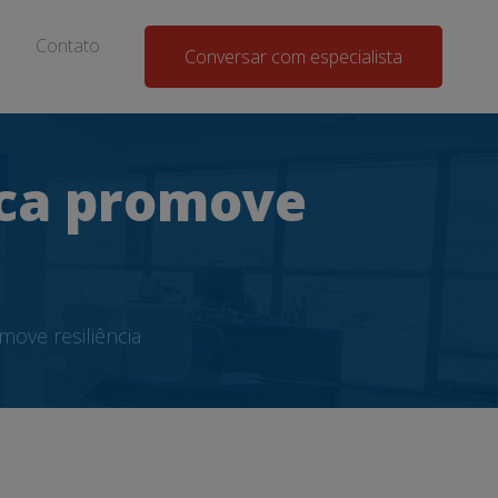
Contato
Conversar com especialista
ca promove
ove resiliência