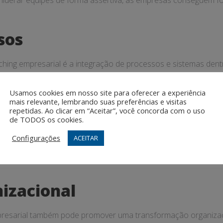
liderar equipes de forma assertiva, as empresas conseguem fo
sos
ing empresarial é a integração de processos e sistemas dentro
eas de atuação, os coaches empresariais conseguem otimizar a
Usamos cookies em nosso site para oferecer a experiência
mais relevante, lembrando suas preferências e visitas
is assertiva
repetidas. Ao clicar em “Aceitar”, você concorda com o uso
de TODOS os cookies.
Configurações
ACEITAR
onada pela abordagem sistêmica, as empresas conseguem toma
 de cada decisão em todos os níveis da organização, é possível
izacional
resarial também pode promover uma transformação organizacion