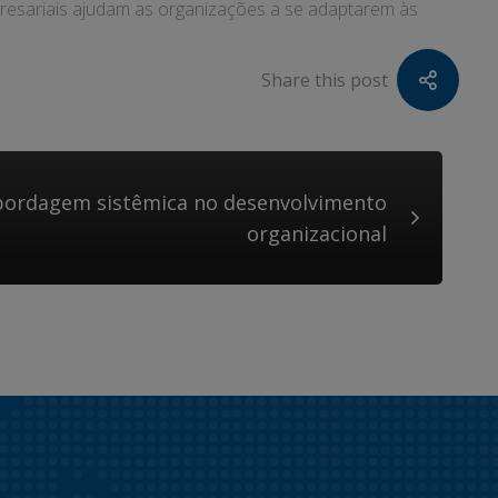
presariais ajudam as organizações a se adaptarem às
Share this post
bordagem sistêmica no desenvolvimento
organizacional