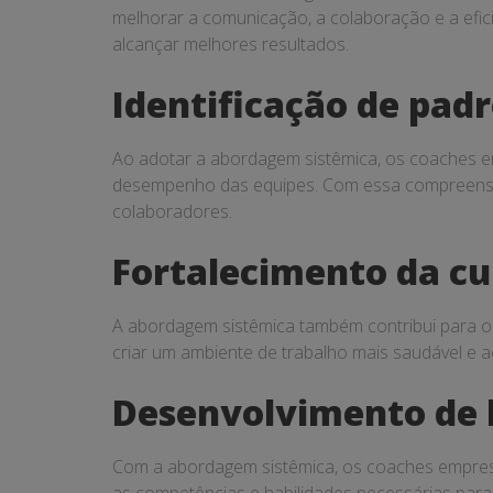
melhorar a comunicação, a colaboração e a efic
alcançar melhores resultados.
Identificação de pad
Ao adotar a abordagem sistêmica, os coaches 
desempenho das equipes. Com essa compreensão 
colaboradores.
Fortalecimento da cu
A abordagem sistêmica também contribui para o 
criar um ambiente de trabalho mais saudável e 
Desenvolvimento de 
Com a abordagem sistêmica, os coaches empresar