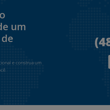
to
de um
 de
(4
.
cional e construa um
cê.