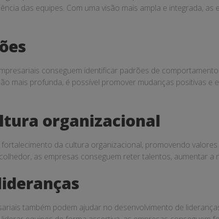
iência das equipes. Com uma visão mais ampla e integrada, a
rões
empresariais conseguem identificar padrões de comportament
mais profunda, é possível promover mudanças positivas e est
ltura organizacional
fortalecimento da cultura organizacional, promovendo valores
acolhedor, as empresas conseguem reter talentos, aumentar a 
lideranças
iais também podem ajudar no desenvolvimento de lideranças mai