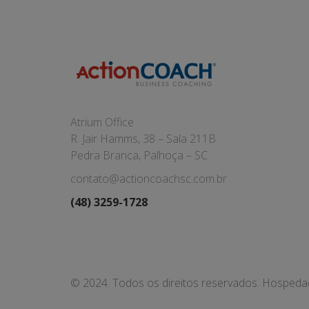
Atrium Office
R. Jair Hamms, 38 – Sala 211B
Pedra Branca, Palhoça – SC
contato@actioncoachsc.com.br
(48) 3259-1728
© 2024. Todos os direitos reservados. Hosped