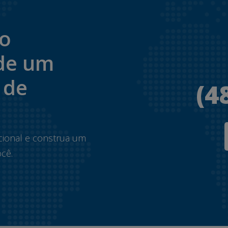
to
de um
 de
(4
.
cional e construa um
cê.