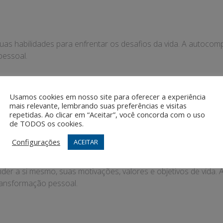
as habilidades para enfrentar os desafios da vida. A autocomp
pessoal.
Usamos cookies em nosso site para oferecer a experiência
mais relevante, lembrando suas preferências e visitas
 de forma saudável com as emoções, sem se deixar dominar por 
repetidas. Ao clicar em “Aceitar”, você concorda com o uso
de TODOS os cookies.
Configurações
ACEITAR
r a si mesmo, suas motivações, valores e objetivos de vida
ransformação pessoal.