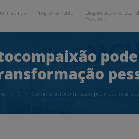
uem somos
Programa mentor
Diagnóstico empresarial
*Gratuito
tocompaixão pode 
ransformação pes
rio
C
Como a autocompaixão pode acelerar sua