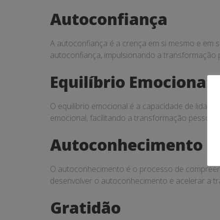
Autoconfiança
A autoconfiança é a crença em si mesmo e em su
autoconfiança, impulsionando a transformação 
Equilíbrio Emocional
O equilíbrio emocional é a capacidade de lidar
emocional, facilitando a transformação pessoal.
Autoconhecimento
O autoconhecimento é o processo de compreende
desenvolver o autoconhecimento e acelerar a t
Gratidão