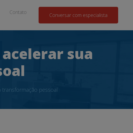
Contato
Conversar com especialista
acelerar sua
soal
 transformação pessoal