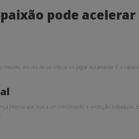
aixão pode acelerar
go mesmo, em vez de se criticar ou julgar duramente. É a capac
al
a interna que leva a um crescimento e evolução individuais. 
.