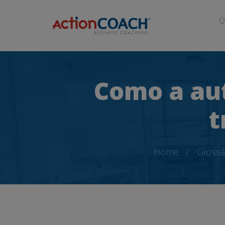
Q
Como a au
t
Home
Glossá