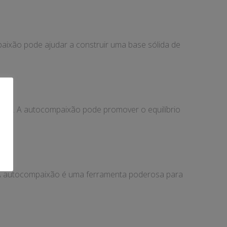
aixão pode ajudar a construir uma base sólida de
elas. A autocompaixão pode promover o equilíbrio
. A autocompaixão é uma ferramenta poderosa para