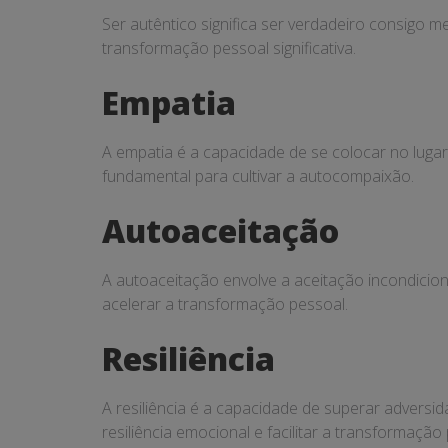
Ser autêntico significa ser verdadeiro consigo 
transformação pessoal significativa.
Empatia
A empatia é a capacidade de se colocar no luga
fundamental para cultivar a autocompaixão.
Autoaceitação
A autoaceitação envolve a aceitação incondicio
acelerar a transformação pessoal.
Resiliência
A resiliência é a capacidade de superar adversi
resiliência emocional e facilitar a transformação