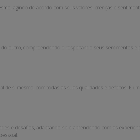
mesmo, agindo de acordo com seus valores, crenças e sentiment
r do outro, compreendendo e respeitando seus sentimentos e p
nal de si mesmo, com todas as suas qualidades e defeitos. É 
dades e desafios, adaptando-se e aprendendo com as experiênci
 pessoal.