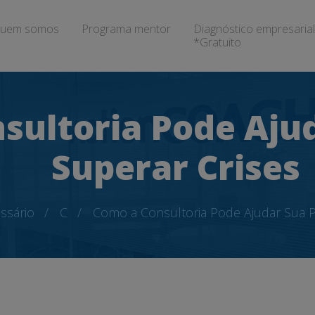
uem somos
Programa mentor
Diagnóstico empresarial
*Gratuito
sultoria Pode Aju
Superar Crises
ssário
C
Como a Consultoria Pode Ajudar Sua P