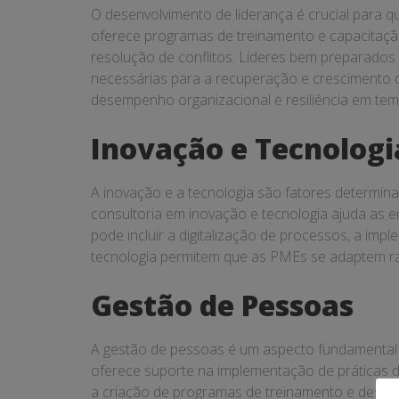
O desenvolvimento de liderança é crucial para q
oferece programas de treinamento e capacitação
resolução de conflitos. Líderes bem preparados
necessárias para a recuperação e crescimento d
desempenho organizacional e resiliência em tem
Inovação e Tecnologi
A inovação e a tecnologia são fatores determin
consultoria em inovação e tecnologia ajuda as e
pode incluir a digitalização de processos, a im
tecnologia permitem que as PMEs se adaptem ra
Gestão de Pessoas
A gestão de pessoas é um aspecto fundamental 
oferece suporte na implementação de práticas 
a criação de programas de treinamento e desenv