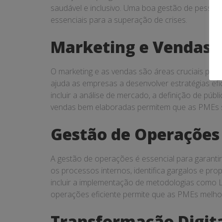
saudável e inclusivo. Uma boa gestão de pessoas
essenciais para a superação de crises.
Marketing e Vendas
O marketing e as vendas são áreas cruciais par
ajuda as empresas a desenvolver estratégias efic
incluir a análise de mercado, a definição de públ
vendas bem elaboradas permitem que as PMEs se
Gestão de Operações
A gestão de operações é essencial para garanti
os processos internos, identifica gargalos e pr
incluir a implementação de metodologias como L
operações eficiente permite que as PMEs melhor
Transformação Digit