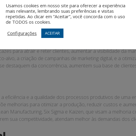
 contribui para a retenção de talentos, a melhoria do clima or
Usamos cookies em nosso site para oferecer a experiência
mais relevante, lembrando suas preferências e visitas
repetidas. Ao clicar em “Aceitar”, você concorda com o uso
de TODOS os cookies.
Configurações
ACEITAR
a a sobrevivência e o crescimento das PMEs, especialmente em 
azes para atrair e reter clientes, aumentar a visibilidade da 
ico-alvo, a criação de campanhas de marketing digital, e a otimi
 destaquem da concorrência, aumentem sua base de clientes 
r a eficiência e a qualidade dos processos produtivos de uma 
opõe melhorias para otimizar a produção, reduzir custos e aume
ean Manufacturing, Six Sigma e Kaizen, que visam a melhoria c
em sua competitividade, atendam melhor às demandas dos clie
al