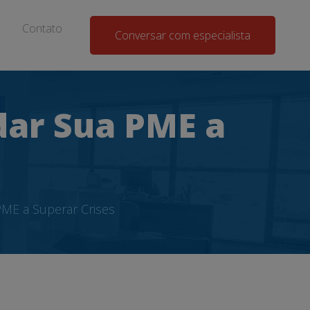
Contato
Conversar com especialista
dar Sua PME a
ME a Superar Crises