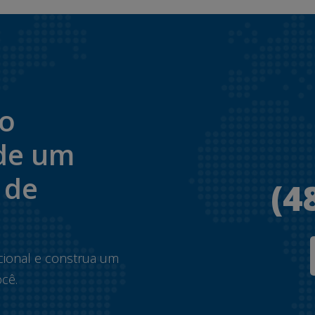
to
de um
 de
(4
.
cional e construa um
cê.