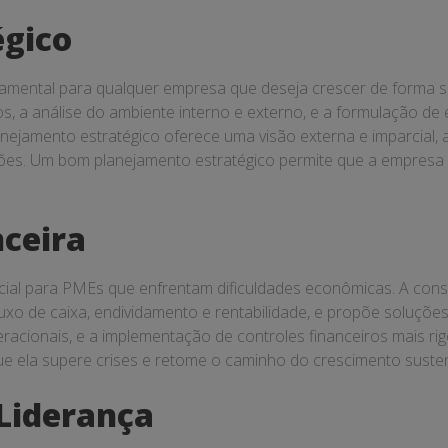
égico
amental para qualquer empresa que deseja crescer de forma su
aros, a análise do ambiente interno e externo, e a formulação 
nejamento estratégico oferece uma visão externa e imparcial, 
ões. Um bom planejamento estratégico permite que a empresa e
ceira
cial para PMEs que enfrentam dificuldades econômicas. A consu
uxo de caixa, endividamento e rentabilidade, e propõe soluções p
racionais, e a implementação de controles financeiros mais rigo
ue ela supere crises e retome o caminho do crescimento susten
Liderança