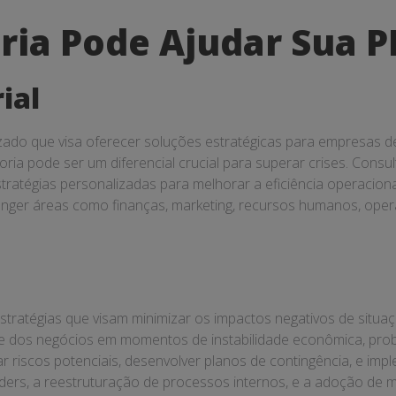
ria Pode Ajudar Sua P
ial
lizado que visa oferecer soluções estratégicas para empresas 
a pode ser um diferencial crucial para superar crises. Consul
tratégias personalizadas para melhorar a eficiência operacional
anger áreas como finanças, marketing, recursos humanos, oper
 estratégias que visam minimizar os impactos negativos de si
ade dos negócios em momentos de instabilidade econômica, prob
car riscos potenciais, desenvolver planos de contingência, e imp
ers, a reestruturação de processos internos, e a adoção de med