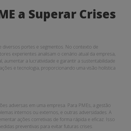
ME a Superar Crises
de diversos portes e segmentos. No contexto de
tores experientes analisam o cenário atual da empresa,
, aumentar a lucratividade e garantir a sustentabilidade
ações e tecnologia, proporcionando uma visão holística
tuações adversas em uma empresa. Para PMEs, a gestão
lemas internos ou externos, e outras adversidades. A
lementar ações corretivas de forma rápida e eficaz. Isso
idas preventivas para evitar futuras crises.