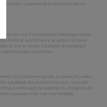
ganizacional e o aumento da produtividade, fatores
tempos de crise. A consultoria em marketing e vendas
marca e melhorar a performance de vendas. Isso pode
zação do funil de vendas. Estratégias de marketing e
e gerem receitas sustentáveis.
empresa. A consultoria em gestão de operações analisa
ntar a qualidade dos produtos e serviços. Isso pode
ontínua e a eliminação de desperdícios. Uma gestão de
ntes e superem crises com mais facilidade.