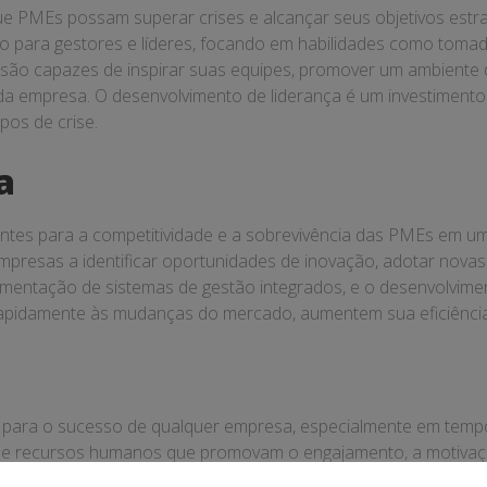
ue PMEs possam superar crises e alcançar seus objetivos estra
 para gestores e líderes, focando em habilidades como tomad
 são capazes de inspirar suas equipes, promover um ambiente 
a empresa. O desenvolvimento de liderança é um investimento q
pos de crise.
a
antes para a competitividade e a sobrevivência das PMEs em u
mpresas a identificar oportunidades de inovação, adotar novas
plementação de sistemas de gestão integrados, e o desenvolvime
pidamente às mudanças do mercado, aumentem sua eficiência e
para o sucesso de qualquer empresa, especialmente em tempos
de recursos humanos que promovam o engajamento, a motivação
olvimento, a implementação de políticas de remuneração e be