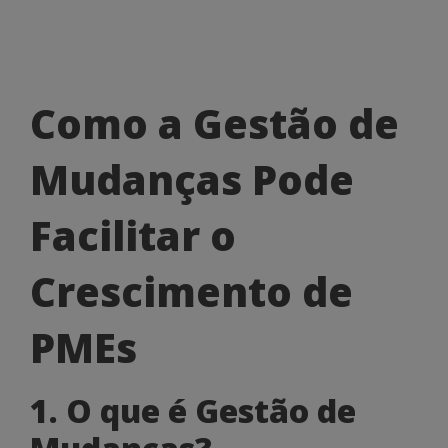
Como
Como a Gestão de
a
Mudanças Pode
Gestão
de
Facilitar o
Mudanças
Crescimento de
Pode
Facilitar
PMEs
o
1. O que é Gestão de
Crescimento