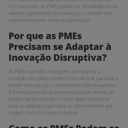
Por outro lado, as PMEs podem ter dificuldade em se
adaptar rapidamente às mudanças e competir com
empresas maiores e mais estabelecidas.
Por que as PMEs
Precisam se Adaptar à
Inovação Disruptiva?
As PMEs que não conseguem acompanhar a
inovação disruptiva correm o risco de ficar para trás e
perder mercado para concorrentes mais inovadores.
É essencial que essas empresas estejam atentas às
tendências do mercado e sejam ágeis o suficiente
para se adaptar e aproveitar as oportunidades que
surgem com a inovação disruptiva.