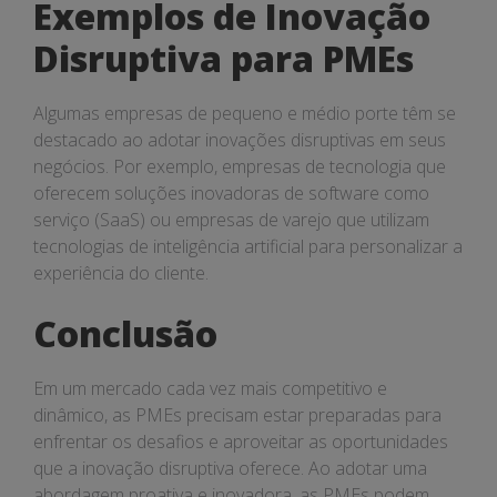
Exemplos de Inovação
Disruptiva para PMEs
Algumas empresas de pequeno e médio porte têm se
destacado ao adotar inovações disruptivas em seus
negócios. Por exemplo, empresas de tecnologia que
oferecem soluções inovadoras de software como
serviço (SaaS) ou empresas de varejo que utilizam
tecnologias de inteligência artificial para personalizar a
experiência do cliente.
Conclusão
Em um mercado cada vez mais competitivo e
dinâmico, as PMEs precisam estar preparadas para
enfrentar os desafios e aproveitar as oportunidades
que a inovação disruptiva oferece. Ao adotar uma
abordagem proativa e inovadora, as PMEs podem