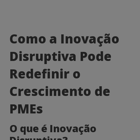
Como
Como a Inovação
a
Disruptiva Pode
Inovação
Disruptiva
Redefinir o
Pode
Crescimento de
Redefinir
o
PMEs
Crescimento
O que é Inovação
de