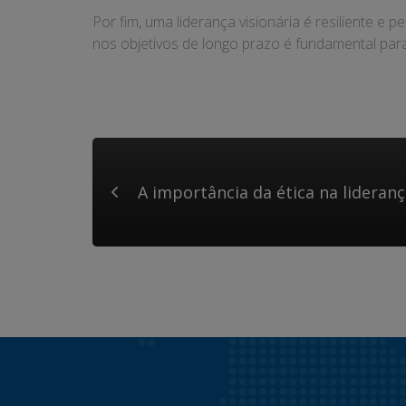
Por fim, uma liderança visionária é resiliente 
nos objetivos de longo prazo é fundamental par
A importância da ética na lideranç