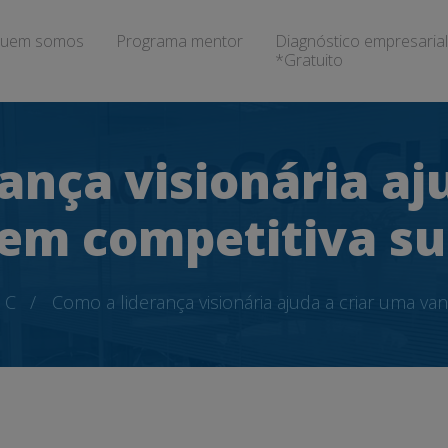
uem somos
Programa mentor
Diagnóstico empresarial
*Gratuito
ança visionária aj
em competitiva su
C
Como a liderança visionária ajuda a criar uma va