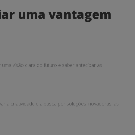
criar uma vantagem
 uma visão clara do futuro e saber antecipar as
r a criatividade e a busca por soluções inovadoras, as