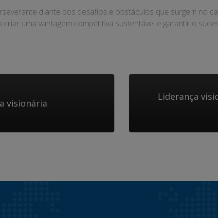
e perseverante diante dos desafios e obstáculos que surgem no 
a criar uma vantagem competitiva sustentável e garantir o su
Liderança visi
a visionária