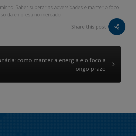
caminho. Saber superar as adversidades e manter o foco
cesso da empresa no mercado.
Share this post
onária: como manter a energia e o foco a
longo prazo