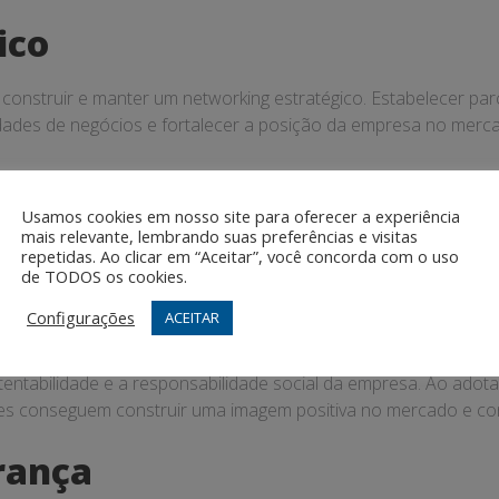
ico
 construir e manter um networking estratégico. Estabelecer par
dades de negócios e fortalecer a posição da empresa no merc
Usamos cookies em nosso site para oferecer a experiência
mais relevante, lembrando suas preferências e visitas
prática comum entre as lideranças visionárias. Ao entender as
repetidas. Ao clicar em “Aceitar”, você concorda com o uso
linhados com as demandas do mercado e conquistar a fidelid
de TODOS os cookies.
sponsabilidade social
Configurações
ACEITAR
entabilidade e a responsabilidade social da empresa. Ao adotar
es conseguem construir uma imagem positiva no mercado e con
erança