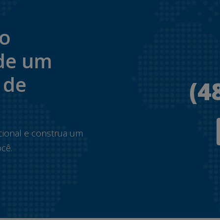
to
de um
 de
(4
.
cional e construa um
cê.