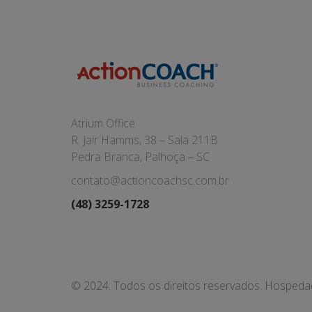
Atrium Office
R. Jair Hamms, 38 – Sala 211B
Pedra Branca, Palhoça – SC
contato@actioncoachsc.com.br
(48) 3259-1728
© 2024. Todos os direitos reservados. Hosped