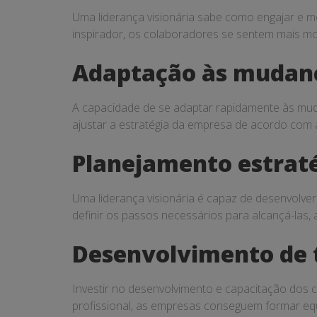
Uma liderança visionária sabe como engajar e m
inspirador, os colaboradores se sentem mais m
Adaptação às mudan
A capacidade de se adaptar rapidamente às mudan
ajustar a estratégia da empresa de acordo com
Planejamento estrat
Uma liderança visionária é capaz de desenvolver
definir os passos necessários para alcançá-las
Desenvolvimento de 
Investir no desenvolvimento e capacitação dos c
profissional, as empresas conseguem formar equ