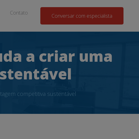
Contato
Conversar com especialista
uda a criar uma
stentável
ntagem competitiva sustentável