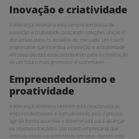
Inovação e criatividade
A liderança visionária está sempre em busca de
inovação e criatividade, buscando soluções únicas e
disruptivas para os desafios do mercado. Um coach
empresarial que incentiva a inovação e a criatividade
em seus clientes está contribuindo para a construção
de um futuro mais promissor e sustentável.
Empreendedorismo e
proatividade
A liderança visionária também está relacionada ao
empreendedorismo e à proatividade, pois é preciso
agir de forma assertiva e determinada para alcançar
os objetivos traçados. Um coach empresarial que
estimula essas características em seus clientes está