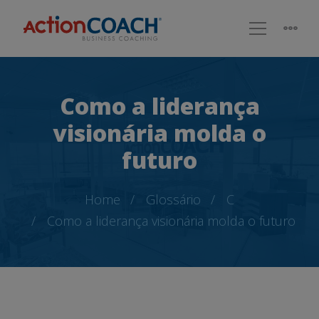
Como a liderança
visionária molda o
futuro
Home
Glossário
C
Como a liderança visionária molda o futuro