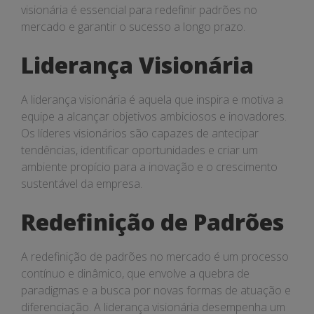
visionária é essencial para redefinir padrões no
mercado e garantir o sucesso a longo prazo.
Liderança Visionária
A liderança visionária é aquela que inspira e motiva a
equipe a alcançar objetivos ambiciosos e inovadores.
Os líderes visionários são capazes de antecipar
tendências, identificar oportunidades e criar um
ambiente propício para a inovação e o crescimento
sustentável da empresa.
Redefinição de Padrões
A redefinição de padrões no mercado é um processo
contínuo e dinâmico, que envolve a quebra de
paradigmas e a busca por novas formas de atuação e
diferenciação. A liderança visionária desempenha um