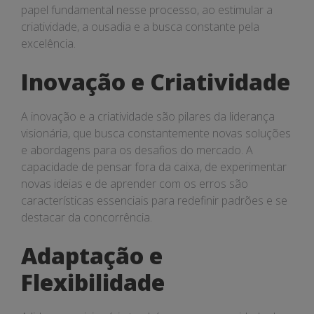
papel fundamental nesse processo, ao estimular a
criatividade, a ousadia e a busca constante pela
excelência.
Inovação e Criatividade
A inovação e a criatividade são pilares da liderança
visionária, que busca constantemente novas soluções
e abordagens para os desafios do mercado. A
capacidade de pensar fora da caixa, de experimentar
novas ideias e de aprender com os erros são
características essenciais para redefinir padrões e se
destacar da concorrência.
Adaptação e
Flexibilidade