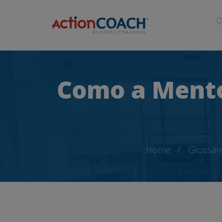
Q
Como a Mento
Home
Glossári