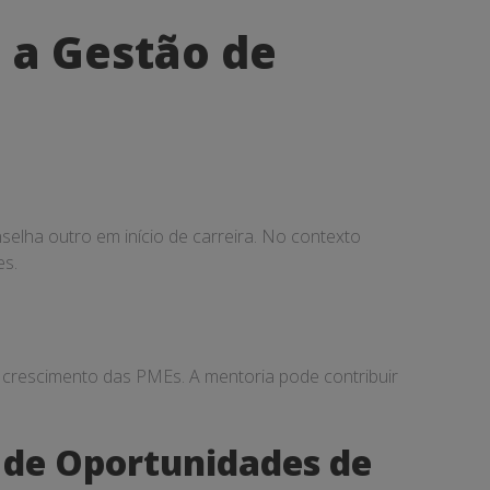
 a Gestão de
elha outro em início de carreira. No contexto
es.
e crescimento das PMEs. A mentoria pode contribuir
o de Oportunidades de