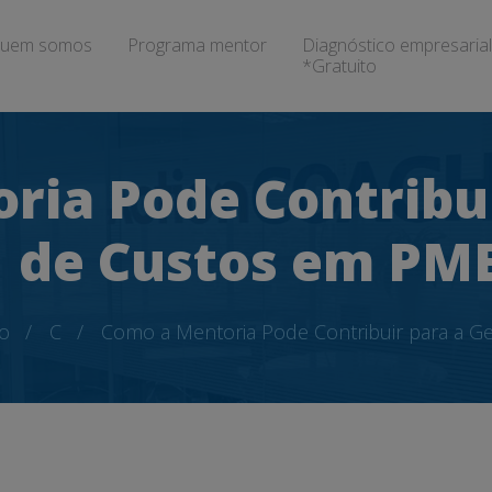
uem somos
Programa mentor
Diagnóstico empresarial
*Gratuito
ria Pode Contribui
de Custos em PM
o
C
Como a Mentoria Pode Contribuir para a 