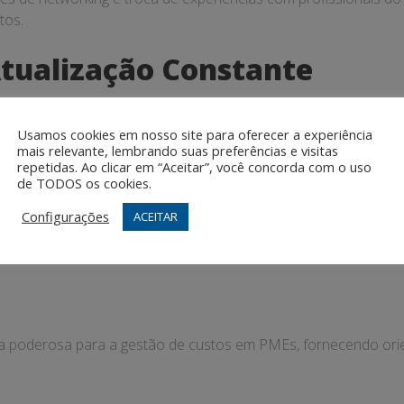
tos.
Atualização Constante
terem atualizados sobre as melhores práticas de gestão de cu
Usamos cookies em nosso site para oferecer a experiência
mais relevante, lembrando suas preferências e visitas
repetidas. Ao clicar em “Aceitar”, você concorda com o uso
e uma Cultura de Eficiência
de TODOS os cookies.
Configurações
ACEITAR
nvolvimento de uma cultura organizacional focada na eficiência
 poderosa para a gestão de custos em PMEs, fornecendo orient