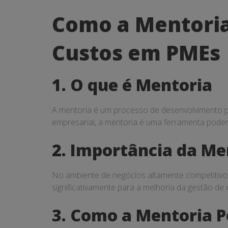
Como
Como a Mentoria
a
Custos em PMEs
Mentoria
Pode
1. O que é Mentoria
Contribuir
A mentoria é um processo de desenvolvimento pro
para
empresarial, a mentoria é uma ferramenta poder
a
2. Importância da Me
Gestão
de
No ambiente de negócios altamente competitivo 
significativamente para a melhoria da gestão de 
Custos
em
3. Como a Mentoria P