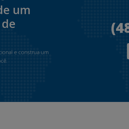
de um
 de
(4
.
cional e construa um
cê.