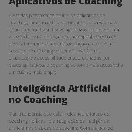
Aplicativos de Coaching
Além das plataformas online, os aplicativos de
coaching também estão se tornando cada vez mais
populares no Brasil. Esses aplicativos oferecem uma
variedade de recursos, como acompanhamento de
metas, ferramentas de autoavaliação e até mesmo
sessões de coaching em tempo real. Com a
praticidade e acessibilidade proporcionadas por
esses aplicativos, o coaching se torna mais acessível a
um público mais amplo.
Inteligência Artificial
no Coaching
Outra tendência que está moldando o futuro do
coaching no Brasil é a integração da inteligência
artificial nas práticas de coaching. Com a ajuda de