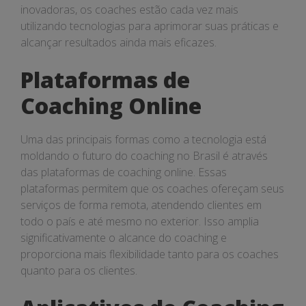
Brasil
inovadoras, os coaches estão cada vez mais
utilizando tecnologias para aprimorar suas práticas e
alcançar resultados ainda mais eficazes.
Plataformas de
Coaching Online
Uma das principais formas como a tecnologia está
moldando o futuro do coaching no Brasil é através
das plataformas de coaching online. Essas
plataformas permitem que os coaches ofereçam seus
serviços de forma remota, atendendo clientes em
todo o país e até mesmo no exterior. Isso amplia
significativamente o alcance do coaching e
proporciona mais flexibilidade tanto para os coaches
quanto para os clientes.