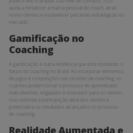
público-alvo e ampliar sua rede de contatos. Isso
ajuda a fortalecer a marca pessoal do coach, atrair
novos clientes e estabelecer parcerias estratégicas no
mercado.
Gamificação no
Coaching
A gamificação é outra tendência que está moldando o
futuro do coaching no Brasil. Ao incorporar elementos
de jogos e competições nas sessões de coaching, os
coaches podem tornar o processo de aprendizado
mais divertido, engajador e motivador para os clientes.
Isso estimula a participação ativa dos clientes e
potencializa os resultados alcançados no processo
de coaching.
Realidade Aumentada e