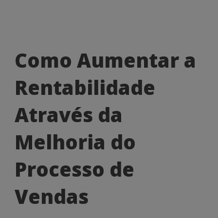
Como
Como Aumentar a
Aumentar
Rentabilidade
a
Rentabilidade
Através da
Através
Melhoria do
da
Melhoria
Processo de
do
Vendas
Processo