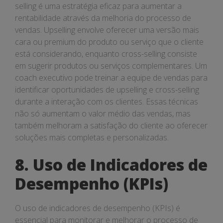
selling é uma estratégia eficaz para aumentar a
rentabilidade através da melhoria do processo de
vendas. Upselling envolve oferecer uma versão mais
cara ou premium do produto ou serviço que o cliente
está considerando, enquanto cross-selling consiste
em sugerir produtos ou serviços complementares. Um
coach executivo pode treinar a equipe de vendas para
identificar oportunidades de upselling e cross-selling
durante a interação com os clientes. Essas técnicas
não só aumentam o valor médio das vendas, mas
também melhoram a satisfação do cliente ao oferecer
soluções mais completas e personalizadas.
8. Uso de Indicadores de
Desempenho (KPIs)
O uso de indicadores de desempenho (KPIs) é
essencial para monitorar e melhorar o processo de