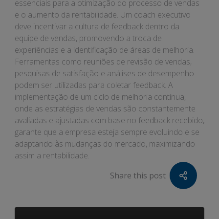
essenciais para a otimização do processo de vendas
e o aumento da rentabilidade. Um coach executivo
deve incentivar a cultura de feedback dentro da
equipe de vendas, promovendo a troca de
experiências e a identificação de áreas de melhoria.
Ferramentas como reuniões de revisão de vendas,
pesquisas de satisfação e análises de desempenho
podem ser utilizadas para coletar feedback. A
implementação de um ciclo de melhoria contínua,
onde as estratégias de vendas são constantemente
avaliadas e ajustadas com base no feedback recebido,
garante que a empresa esteja sempre evoluindo e se
adaptando às mudanças do mercado, maximizando
assim a rentabilidade.
Share this post