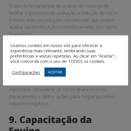
O uso de ferramentas de análise de riscos pode
facilitar o processo de avaliação e redução de riscos.
Existem diversas soluções no mercado que podem
auxiliar na identificação e monitoramento dos riscos
financeiros.
Usamos cookies em nosso site para oferecer a
8. Planejamento
experiência mais relevante, lembrando suas
preferências e visitas repetidas. Ao clicar em “Aceitar”,
Estratégico
você concorda com o uso de TODOS os cookies.
Configurações
ACEITAR
Um planejamento estratégico bem elaborado é
essencial para melhorar a rentabilidade em PMEs. É
importante considerar os riscos financeiros no
planejamento e definir ações para mitigar possíveis
impactos negativos.
9. Capacitação da
Equipe