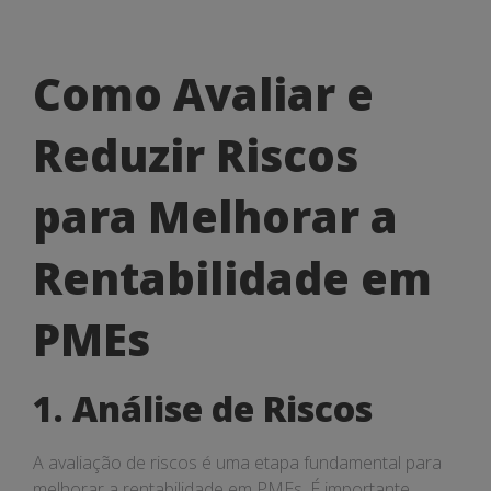
Como
Como Avaliar e
Avaliar
Reduzir Riscos
e
Reduzir
para Melhorar a
Riscos
Rentabilidade em
para
Melhorar
PMEs
a
1. Análise de Riscos
Rentabilidade
em
A avaliação de riscos é uma etapa fundamental para
melhorar a rentabilidade em PMEs. É importante