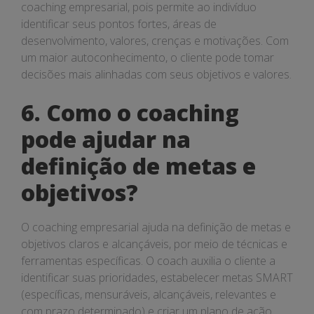
coaching empresarial, pois permite ao indivíduo
identificar seus pontos fortes, áreas de
desenvolvimento, valores, crenças e motivações. Com
um maior autoconhecimento, o cliente pode tomar
decisões mais alinhadas com seus objetivos e valores.
6. Como o coaching
pode ajudar na
definição de metas e
objetivos?
O coaching empresarial ajuda na definição de metas e
objetivos claros e alcançáveis, por meio de técnicas e
ferramentas específicas. O coach auxilia o cliente a
identificar suas prioridades, estabelecer metas SMART
(específicas, mensuráveis, alcançáveis, relevantes e
com prazo determinado) e criar um plano de ação