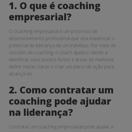
potencial
1. O que é coaching
de
empresarial?
liderança
O coaching empresarial é um processo de
desenvolvimento profissional que visa maximizar o
potencial de liderança de um indivíduo. Por meio de
sessões de coaching, o coach ajuda o cliente a
identificar seus pontos fortes e áreas de melhoria,
definir metas claras e criar um plano de ação para
alcançá-las.
2. Como contratar um
coaching pode ajudar
na liderança?
Contratar um coaching empresarial pode ajudar a