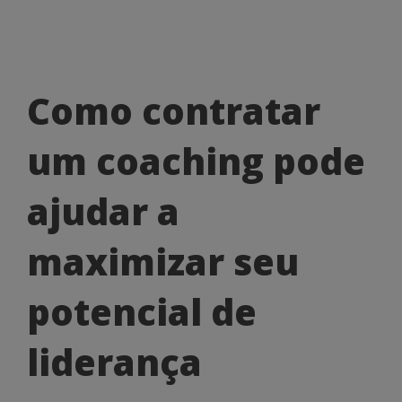
Como
Como contratar
contratar
um coaching pode
um
coaching
ajudar a
pode
maximizar seu
ajudar
a
potencial de
maximizar
liderança
seu