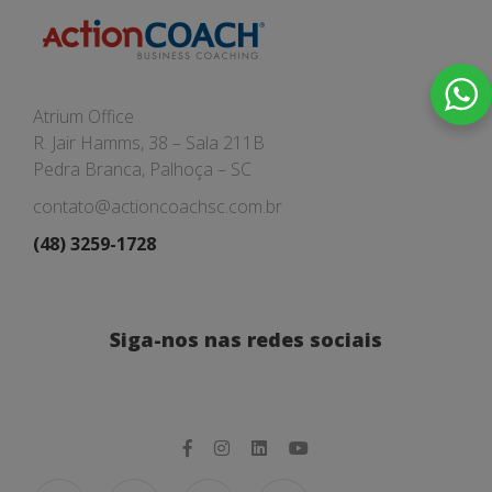
Atrium Office
R. Jair Hamms, 38 – Sala 211B
Pedra Branca, Palhoça – SC
contato@actioncoachsc.com.br
(48) 3259-1728
Siga-nos nas redes sociais