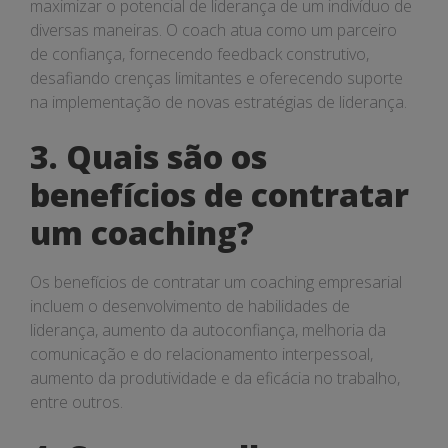
maximizar o potencial de liderança de um indivíduo de
diversas maneiras. O coach atua como um parceiro
de confiança, fornecendo feedback construtivo,
desafiando crenças limitantes e oferecendo suporte
na implementação de novas estratégias de liderança.
3. Quais são os
benefícios de contratar
um coaching?
Os benefícios de contratar um coaching empresarial
incluem o desenvolvimento de habilidades de
liderança, aumento da autoconfiança, melhoria da
comunicação e do relacionamento interpessoal,
aumento da produtividade e da eficácia no trabalho,
entre outros.