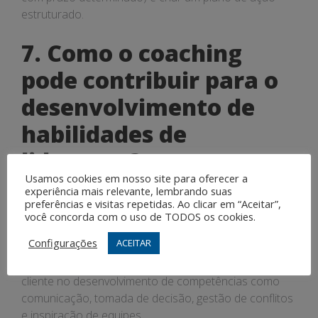
estruturado.
7. Como o coaching
pode contribuir para o
desenvolvimento de
habilidades de
liderança?
Usamos cookies em nosso site para oferecer a
experiência mais relevante, lembrando suas
O coaching empresarial contribui para o
preferências e visitas repetidas. Ao clicar em “Aceitar”,
desenvolvimento de habilidades de liderança por meio
você concorda com o uso de TODOS os cookies.
de feedback personalizado, exercícios práticos,
Configurações
ACEITAR
simulações de situações desafiadoras e reflexões
sobre o próprio estilo de liderança. O coach apoia o
cliente no desenvolvimento de competências como
comunicação, tomada de decisão, gestão de conflitos
e inspiração de equipes.