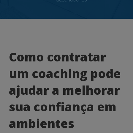
Como
Como contratar
contratar
um coaching pode
um
coaching
ajudar a melhorar
pode
sua confiança em
ajudar
a
ambientes
melhorar