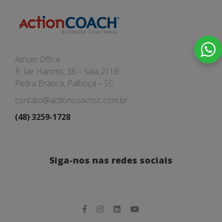
Atrium Office
R. Jair Hamms, 38 – Sala 211B
Pedra Branca, Palhoça – SC
contato@actioncoachsc.com.br
(48) 3259-1728
Siga-nos nas redes sociais