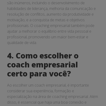
são inúmeros, incluindo o desenvolvimento de
habilidades de liderança, melhoria da comunicação e
resolução de conflitos, aumento da produtividade e
motivação, e a conquista de metas e objetivos
profissionais. O coaching empresarial também pode
ajudar a melhorar o equilíbrio entre vida pessoal e
profissional, promovendo um maior bem-estar e
qualidade de vida.
4. Como escolher o
coach empresarial
certo para você?
Ao escolher um coach empresarial, é importante
considerar sua experiência, formação e
especialização na área de coaching empresarial. Além
disso, é essencial que haja uma boa conexão e