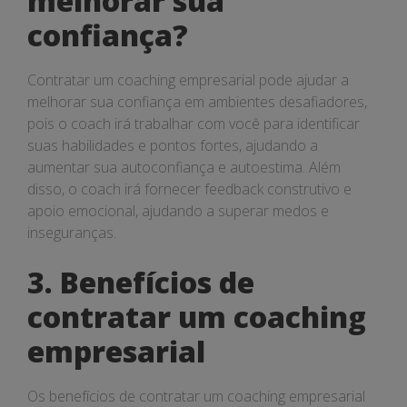
melhorar sua
confiança?
Contratar um coaching empresarial pode ajudar a
melhorar sua confiança em ambientes desafiadores,
pois o coach irá trabalhar com você para identificar
suas habilidades e pontos fortes, ajudando a
aumentar sua autoconfiança e autoestima. Além
disso, o coach irá fornecer feedback construtivo e
apoio emocional, ajudando a superar medos e
inseguranças.
3. Benefícios de
contratar um coaching
empresarial
Os benefícios de contratar um coaching empresarial