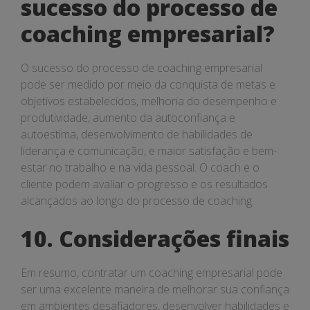
sucesso do processo de
coaching empresarial?
O sucesso do processo de coaching empresarial
pode ser medido por meio da conquista de metas e
objetivos estabelecidos, melhoria do desempenho e
produtividade, aumento da autoconfiança e
autoestima, desenvolvimento de habilidades de
liderança e comunicação, e maior satisfação e bem-
estar no trabalho e na vida pessoal. O coach e o
cliente podem avaliar o progresso e os resultados
alcançados ao longo do processo de coaching.
10. Considerações finais
Em resumo, contratar um coaching empresarial pode
ser uma excelente maneira de melhorar sua confiança
em ambientes desafiadores, desenvolver habilidades e