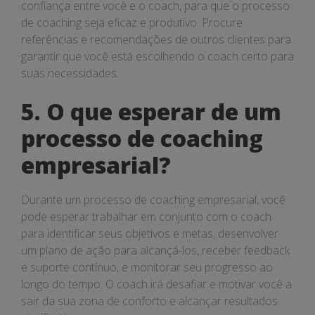
confiança entre você e o coach, para que o processo
de coaching seja eficaz e produtivo. Procure
referências e recomendações de outros clientes para
garantir que você está escolhendo o coach certo para
suas necessidades.
5. O que esperar de um
processo de coaching
empresarial?
Durante um processo de coaching empresarial, você
pode esperar trabalhar em conjunto com o coach
para identificar seus objetivos e metas, desenvolver
um plano de ação para alcançá-los, receber feedback
e suporte contínuo, e monitorar seu progresso ao
longo do tempo. O coach irá desafiar e motivar você a
sair da sua zona de conforto e alcançar resultados