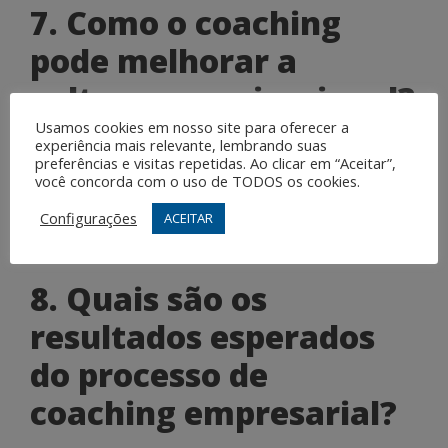
7. Como o coaching
pode melhorar a
cultura organizacional?
Usamos cookies em nosso site para oferecer a
experiência mais relevante, lembrando suas
O coaching pode ajudar a melhorar a cultura
preferências e visitas repetidas. Ao clicar em “Aceitar”,
organizacional ao promover a comunicação eficaz, o
você concorda com o uso de TODOS os cookies.
trabalho em equipe, a colaboração e o
Configurações
ACEITAR
desenvolvimento de lideranças inspiradoras e
motivadoras.
8. Quais são os
resultados esperados
do processo de
coaching empresarial?