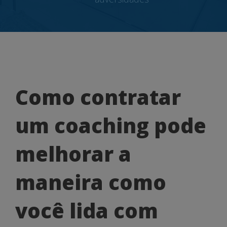
Como
Como contratar
contratar
um coaching pode
um
coaching
melhorar a
pode
maneira como
melhorar
a
você lida com
maneira