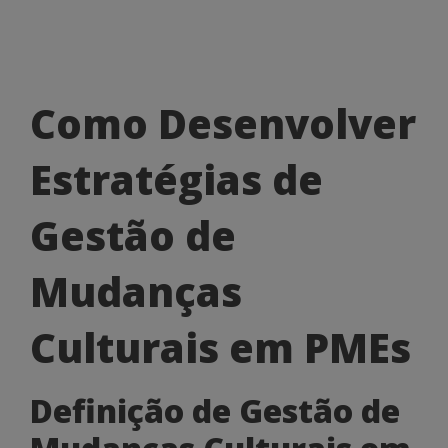
Como
Como Desenvolver
Desenvolver
Estratégias de
Estratégias
de
Gestão de
Gestão
Mudanças
de
Mudanças
Culturais em PMEs
Culturais
Definição de Gestão de
em