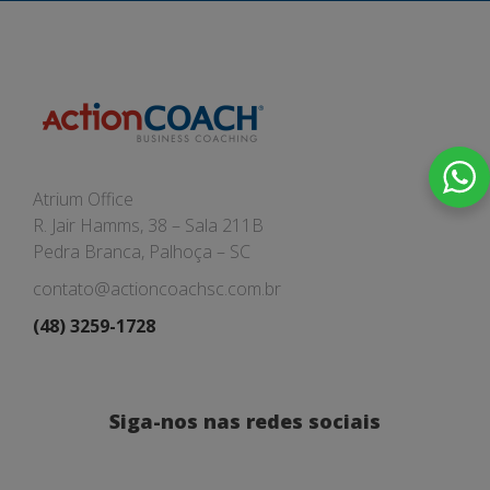
Atrium Office
R. Jair Hamms, 38 – Sala 211B
Pedra Branca, Palhoça – SC
contato@actioncoachsc.com.br
(48) 3259-1728
Siga-nos nas redes sociais