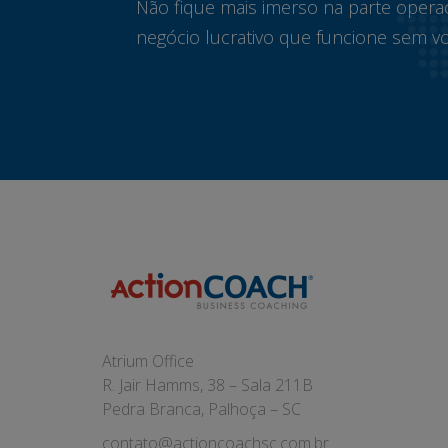
Não fique mais imerso na parte opera
negócio lucrativo que funcione sem vo
Atrium Office
R. Jair Hamms, 38 – Sala 211B
Pedra Branca, Palhoça – SC
contato@actioncoachsc.com.br