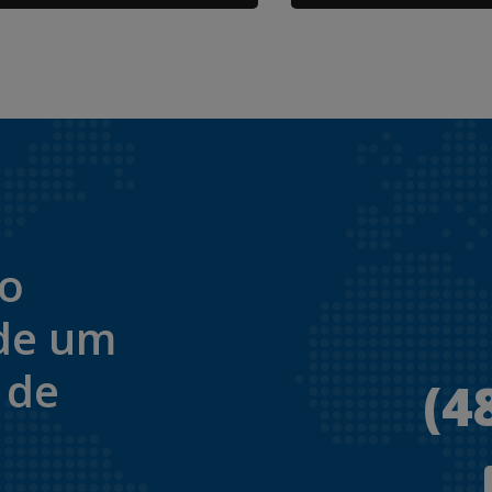
to
de um
 de
(4
.