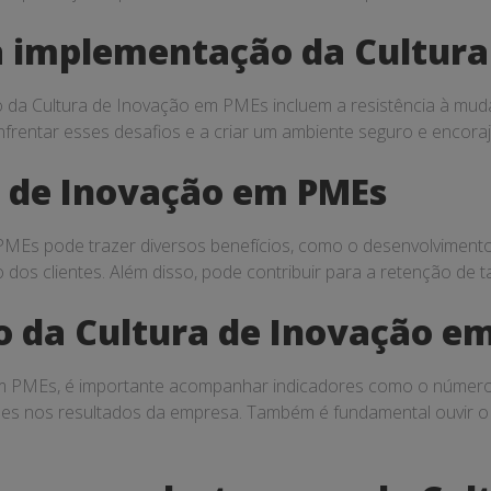
na implementação da Cultur
o da Cultura de Inovação em PMEs incluem a resistência à muda
nfrentar esses desafios e a criar um ambiente seguro e encora
a de Inovação em PMEs
MEs pode trazer diversos benefícios, como o desenvolvimento 
o dos clientes. Além disso, pode contribuir para a retenção de 
o da Cultura de Inovação e
m PMEs, é importante acompanhar indicadores como o número 
es nos resultados da empresa. Também é fundamental ouvir o f