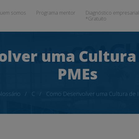
uem somos
Programa mentor
Diagnóstico empresarial
*Gratuito
lver uma Cultura
PMEs
lossário
C
Como Desenvolver uma Cultura de 