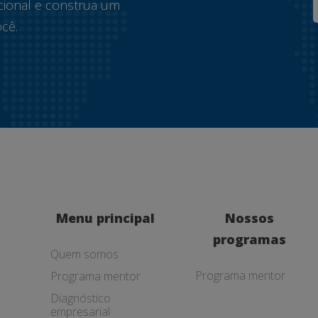
cional e construa um
cê.
Menu principal
Nossos
programas
Quem somos
Programa mentor
Programa mentor
Diagnóstico
empresarial