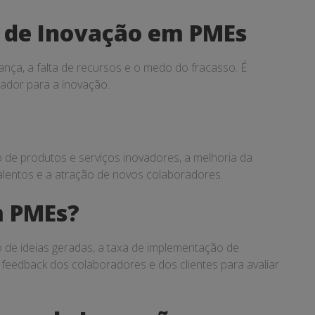
a de Inovação em PMEs
nça, a falta de recursos e o medo do fracasso. É
jador para a inovação.
de produtos e serviços inovadores, a melhoria da
talentos e a atração de novos colaboradores.
m PMEs?
de ideias geradas, a taxa de implementação de
eedback dos colaboradores e dos clientes para avaliar