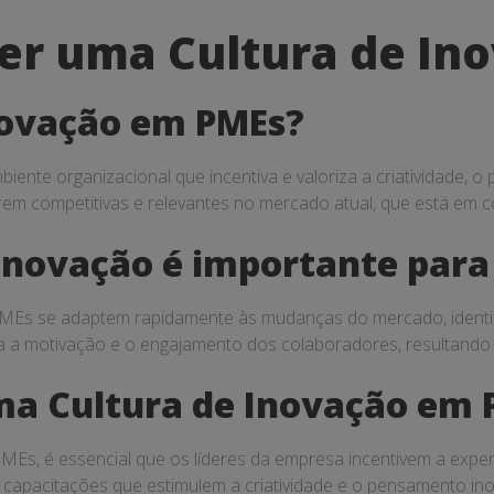
r uma Cultura de In
novação em PMEs?
ente organizacional que incentiva e valoriza a criatividade, o
m competitivas e relevantes no mercado atual, que está em c
 Inovação é importante par
PMEs se adaptem rapidamente às mudanças do mercado, identi
a a motivação e o engajamento dos colaboradores, resultando e
a Cultura de Inovação em 
MEs, é essencial que os líderes da empresa incentivem a expe
 capacitações que estimulem a criatividade e o pensamento in