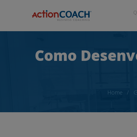
Q
Como Desenvo
Home
G