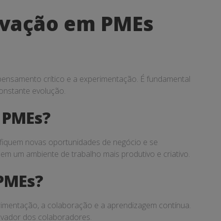
ovação em PMEs
 pensamento crítico e a experimentação. É fundamental
onstante evolução.
a PMEs?
fiquem novas oportunidades de negócio e se
m um ambiente de trabalho mais produtivo e criativo.
PMEs?
rimentação, a colaboração e a aprendizagem contínua.
ovador dos colaboradores.