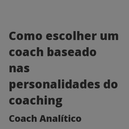
Como
Como escolher um
escolher
coach baseado
um
coach
nas
baseado
personalidades do
nas
personalidades
coaching
do
Coach Analítico
coaching