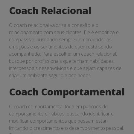
Coach Relacional
O coach relacional valoriza a conexão e o
relacionamento com seus clientes. Ele é empático e
compassivo, buscando sempre compreender as
emoções e os sentimentos de quem está sendo
acompanhado. Para escolher um coach relacional,
busque por profissionais que tenham habilidades
interpessoais desenvolvidas e que sejam capazes de
criar um ambiente seguro e acolhedor.
Coach Comportamental
O coach comportamental foca em padrões de
comportamento e hábitos, buscando identificar e
modificar comportamentos que possam estar
limitando o crescimento e o desenvolvimento pessoal.