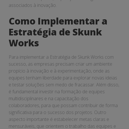
associados à inovação.
Como Implementar a
Estratégia de Skunk
Works
Para implementar a Estratégia de Skunk Works com
sucesso, as empresas precisam criar um ambiente
propício à inovação e à experimentação, onde as
equipes tenham liberdade para explorar novas ideias
e testar soluções sem medo de fracassar. Além disso,
é fundamental investir na formação de equipes
multidisciplinares e na capacitação dos
colaboradores, para que possam contribuir de forma
significativa para o sucesso dos projetos. Outro
aspecto importante é estabelecer metas claras e
mensuráveis, que orientem o trabalho das equipes e