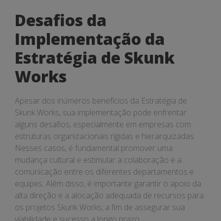
Desafios da
Implementação da
Estratégia de Skunk
Works
Apesar dos inúmeros benefícios da Estratégia de
Skunk Works, sua implementação pode enfrentar
alguns desafios, especialmente em empresas com
estruturas organizacionais rígidas e hierarquizadas.
Nesses casos, é fundamental promover uma
mudança cultural e estimular a colaboração e a
comunicação entre os diferentes departamentos e
equipes. Além disso, é importante garantir o apoio da
alta direção e a alocação adequada de recursos para
os projetos Skunk Works, a fim de assegurar sua
viabilidade e sucesso a longo prazo.