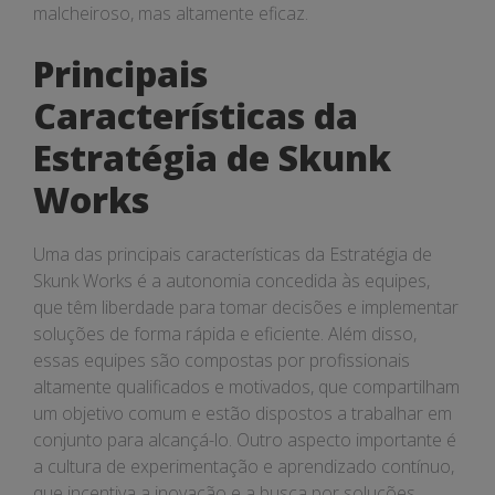
malcheiroso, mas altamente eficaz.
Principais
Características da
Estratégia de Skunk
Works
Uma das principais características da Estratégia de
Skunk Works é a autonomia concedida às equipes,
que têm liberdade para tomar decisões e implementar
soluções de forma rápida e eficiente. Além disso,
essas equipes são compostas por profissionais
altamente qualificados e motivados, que compartilham
um objetivo comum e estão dispostos a trabalhar em
conjunto para alcançá-lo. Outro aspecto importante é
a cultura de experimentação e aprendizado contínuo,
que incentiva a inovação e a busca por soluções