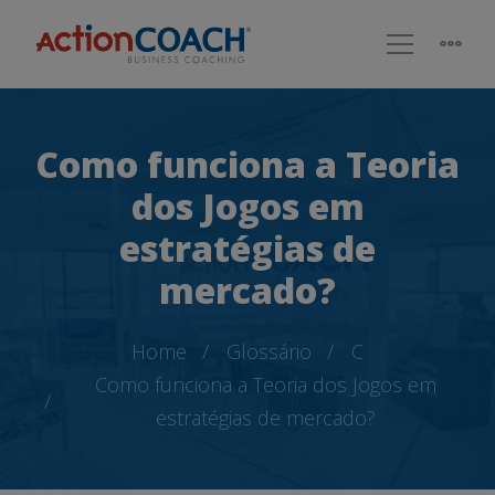
Como funciona a Teoria
dos Jogos em
estratégias de
mercado?
Home
Glossário
C
Como funciona a Teoria dos Jogos em
estratégias de mercado?