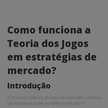
Como
Como funciona a
funciona
Teoria dos Jogos
a
Teoria
em estratégias de
dos
mercado?
Jogos
em
Introdução
estratégias
A Teoria dos Jogos é um ramo da matemática aplicada
de
que estuda situações estratégicas em que os