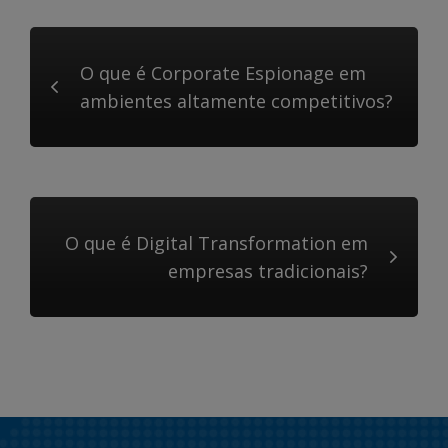
O que é Corporate Espionage em
ambientes altamente competitivos?
O que é Digital Transformation em
empresas tradicionais?