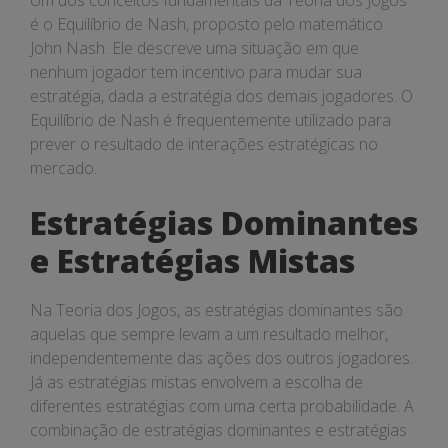
Um dos conceitos fundamentais da Teoria dos Jogos
é o Equilíbrio de Nash, proposto pelo matemático
John Nash. Ele descreve uma situação em que
nenhum jogador tem incentivo para mudar sua
estratégia, dada a estratégia dos demais jogadores. O
Equilíbrio de Nash é frequentemente utilizado para
prever o resultado de interações estratégicas no
mercado.
Estratégias Dominantes
e Estratégias Mistas
Na Teoria dos Jogos, as estratégias dominantes são
aquelas que sempre levam a um resultado melhor,
independentemente das ações dos outros jogadores.
Já as estratégias mistas envolvem a escolha de
diferentes estratégias com uma certa probabilidade. A
combinação de estratégias dominantes e estratégias