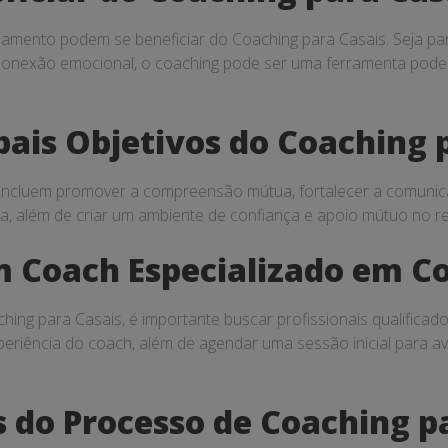
namento podem se beneficiar do Coaching para Casais. Seja para
onexão emocional, o coaching pode ser uma ferramenta poder
ipais Objetivos do Coaching 
 incluem promover a compreensão mútua, fortalecer a comunicaç
ia, além de criar um ambiente de confiança e apoio mútuo no r
 Coach Especializado em Co
ng para Casais, é importante buscar profissionais qualificado
xperiência do coach, além de agendar uma sessão inicial para av
s do Processo de Coaching p