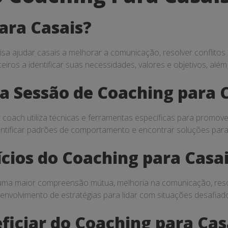
ara Casais?
a ajudar casais a melhorar a comunicação, resolver conflitos 
ceiros a identificar suas necessidades, valores e objetivos, alé
 Sessão de Coaching para 
oach utiliza técnicas e ferramentas específicas para promover 
ntificar padrões de comportamento e encontrar soluções para
ícios do Coaching para Casa
uma maior compreensão mútua, melhoria na comunicação, resolu
envolvimento de estratégias para lidar com situações desafiad
ficiar do Coaching para Cas