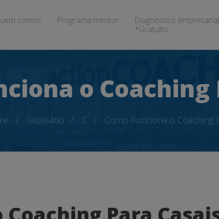
uem somos
Programa mentor
Diagnóstico empresarial
*Gratuito
ciona o Coaching 
me
Glossário
C
Como Funciona o Coaching P
 Coaching Para Casai