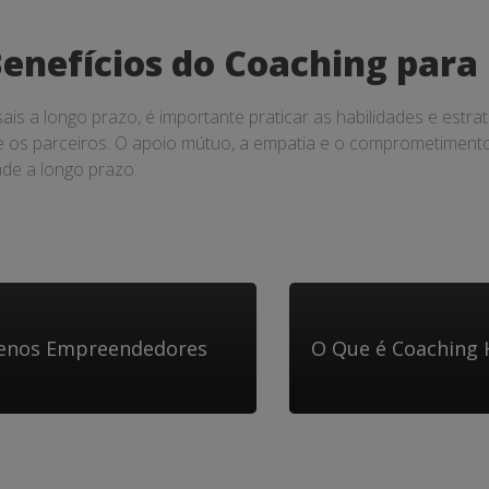
enefícios do Coaching para 
is a longo prazo, é importante praticar as habilidades e estr
e os parceiros. O apoio mútuo, a empatia e o comprometiment
ade a longo prazo.
uenos Empreendedores
O Que é Coaching