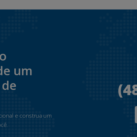
to
de um
 de
(4
.
cional e construa um
cê.