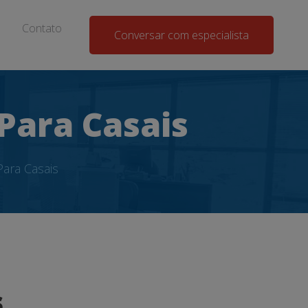
Contato
Conversar com especialista
Para Casais
ara Casais
s