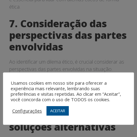
ética.
7. Consideração das
perspectivas das partes
envolvidas
Ao identificar um dilema ético, é crucial considerar as
perspectivas das partes envolvidas na situação.
Entender como as decisões afetarão as pessoas
Usamos cookies em nosso site para oferecer a
diretamente envolvidas e como suas perspectivas
experiência mais relevante, lembrando suas
podem diferir é fundamental para tomar decisões
preferências e visitas repetidas. Ao clicar em “Aceitar”,
éticas.
você concorda com o uso de TODOS os cookies.
Configurações
ACEITAR
8. Análise de possíveis
soluções alternativas