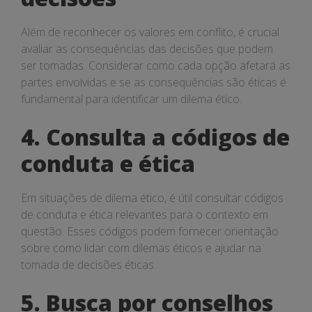
Além de reconhecer os valores em conflito, é crucial
avaliar as consequências das decisões que podem
ser tomadas. Considerar como cada opção afetará as
partes envolvidas e se as consequências são éticas é
fundamental para identificar um dilema ético.
4. Consulta a códigos de
conduta e ética
Em situações de dilema ético, é útil consultar códigos
de conduta e ética relevantes para o contexto em
questão. Esses códigos podem fornecer orientação
sobre como lidar com dilemas éticos e ajudar na
tomada de decisões éticas.
5. Busca por conselhos