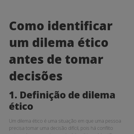
Como
Como identificar
identificar
um dilema ético
um
dilema
antes de tomar
ético
decisões
antes
de
1. Definição de dilema
tomar
ético
decisões
Um dilema ético é uma situação em que uma pessoa
precisa tomar uma decisão difícil, pois há conflito