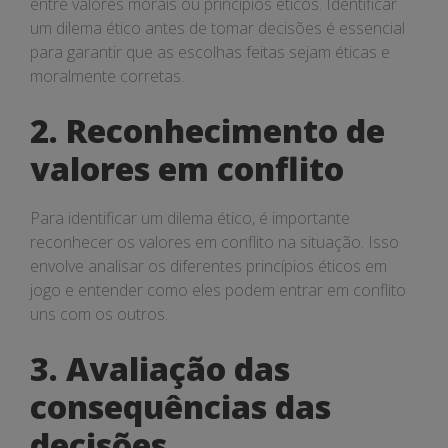
entre valores morais ou princípios éticos. Identificar
um dilema ético antes de tomar decisões é essencial
para garantir que as escolhas feitas sejam éticas e
moralmente corretas.
2. Reconhecimento de
valores em conflito
Para identificar um dilema ético, é importante
reconhecer os valores em conflito na situação. Isso
envolve analisar os diferentes princípios éticos em
jogo e entender como eles podem entrar em conflito
uns com os outros.
3. Avaliação das
consequências das
decisões