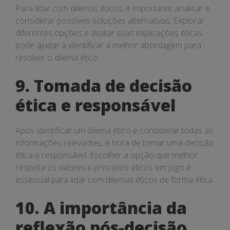
Para lidar com dilemas éticos, é importante analisar e
considerar possíveis soluções alternativas. Explorar
diferentes opções e avaliar suas implicações éticas
pode ajudar a identificar a melhor abordagem para
resolver o dilema ético.
9. Tomada de decisão
ética e responsável
Após identificar um dilema ético e considerar todas as
informações relevantes, é hora de tomar uma decisão
ética e responsável. Escolher a opção que melhor
respeita os valores e princípios éticos em jogo é
essencial para lidar com dilemas éticos de forma ética.
10. A importância da
reflexão pós-decisão