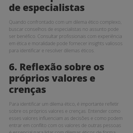
de especialistas
Quando confrontado com um dilema ético complexo,
buscar conselhos de especialistas no assunto pode
ser benéfico. Consultar profissionais com experiência
em ética e moralidade pode fornecer insights valiosos
para identificar e resolver dilemas éticos.
6. Reflexão sobre os
próprios valores e
crenças
Para identificar um dilema ético, é importante refletir
sobre os próprios valores e crenças. Entender como
esses valores influenciam as decisões e como podem
entrar em conflito com os valores de outras pessoas
é essencial para lidar com dilemas éticos de forma