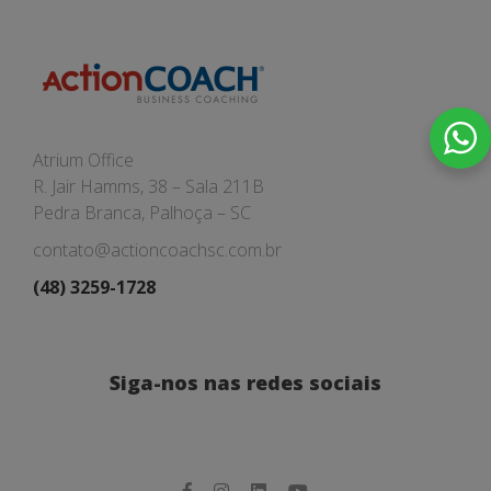
Atrium Office
R. Jair Hamms, 38 – Sala 211B
Pedra Branca, Palhoça – SC
contato@actioncoachsc.com.br
(48) 3259-1728
Siga-nos nas redes sociais