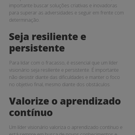
importante buscar soluções criativas e inovadoras
para superar as adversidades e seguir em frente com
determinação.
Seja resiliente e
persistente
Para lidar com o fracasso, é essencial que um líder
visionário seja resiliente e persistente. É importante
não desistir diante das dificuldades e manter o foco
no objetivo final, mesmo diante dos obstáculos.
Valorize o aprendizado
contínuo
Um líder visionário valoriza o aprendizado contínuo e
está sempre em busca de novos conhecimentos e