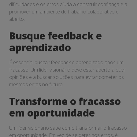
dificuldades e os erros ajuda a construir confiança e a
promover um ambiente de trabalho colaborativo e
aberto.
Busque feedback e
aprendizado
É essencial buscar feedback e aprendizado após um
fracasso. Um líder visionário deve estar aberto a ouvir
opiniões e a buscar soluções para evitar cometer os
mesmos erros no futuro.
Transforme o fracasso
em oportunidade
Um líder visionário sabe como transformar o fracasso
em oportunidade. Em vez de se deter nos erros, é