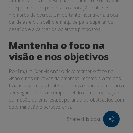
Um líder visionário deve criar um ambiente de trabalho
que promova o apoio e a colaboração entre os
membros da equipe. É importante incentivar a troca
de ideias e o trabalho em equipe para superar os
desafios e alcançar os objetivos propostos.
Mantenha o foco na
visão e nos objetivos
Por fim, um líder visionário deve manter o foco na
visão e nos objetivos da empresa, mesmo diante dos
fracassos. É importante ter clareza sobre o caminho a
ser seguido e estar comprometido com a realização
da missão da empresa, superando os obstáculos com
determinação e perseverança.
Share this post