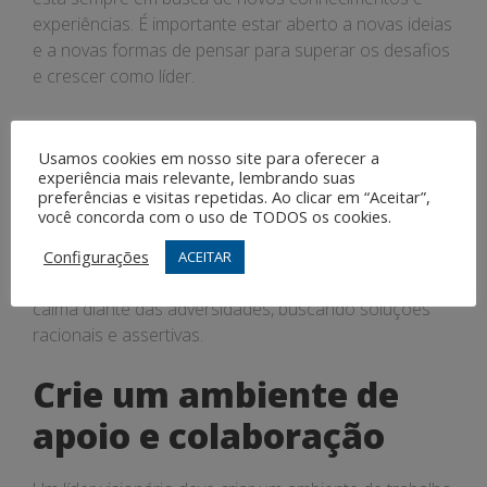
experiências. É importante estar aberto a novas ideias
e a novas formas de pensar para superar os desafios
e crescer como líder.
Desenvolva a
Usamos cookies em nosso site para oferecer a
inteligência emocional
experiência mais relevante, lembrando suas
preferências e visitas repetidas. Ao clicar em “Aceitar”,
você concorda com o uso de TODOS os cookies.
Para lidar com o fracasso, é fundamental que um líder
visionário desenvolva a inteligência emocional. É
Configurações
ACEITAR
importante saber controlar as emoções e manter a
calma diante das adversidades, buscando soluções
racionais e assertivas.
Crie um ambiente de
apoio e colaboração