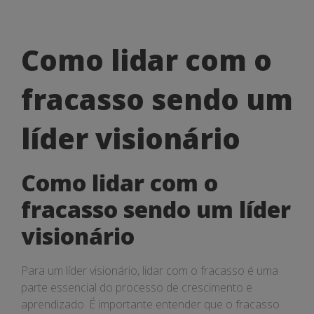
Como
Como lidar com o
lidar
fracasso sendo um
com
o
líder visionário
fracasso
Como lidar com o
sendo
fracasso sendo um líder
um
visionário
líder
visionário
Para um líder visionário, lidar com o fracasso é uma
parte essencial do processo de crescimento e
aprendizado. É importante entender que o fracasso