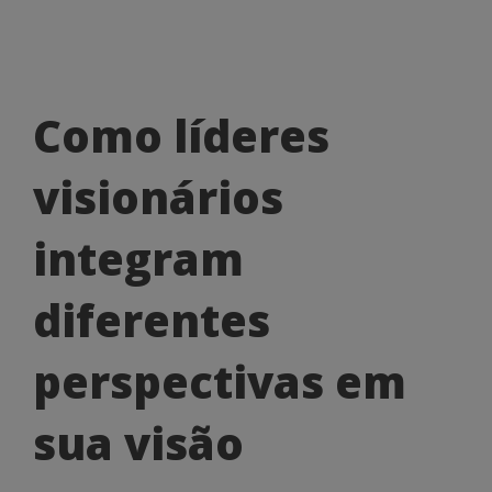
Como
Como líderes
líderes
visionários
visionários
integram
integram
diferentes
diferentes
perspectivas
em
perspectivas em
sua
sua visão
visão