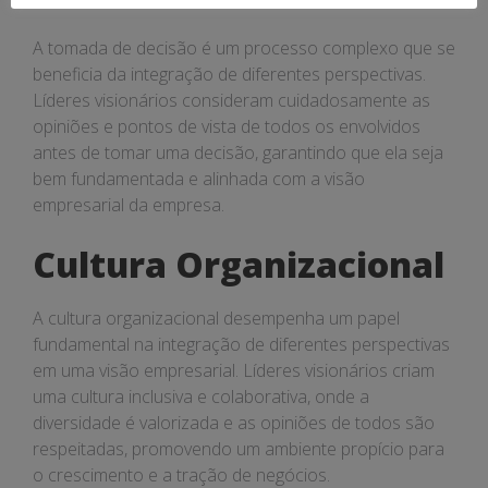
A tomada de decisão é um processo complexo que se
beneficia da integração de diferentes perspectivas.
Líderes visionários consideram cuidadosamente as
opiniões e pontos de vista de todos os envolvidos
antes de tomar uma decisão, garantindo que ela seja
bem fundamentada e alinhada com a visão
empresarial da empresa.
Cultura Organizacional
A cultura organizacional desempenha um papel
fundamental na integração de diferentes perspectivas
em uma visão empresarial. Líderes visionários criam
uma cultura inclusiva e colaborativa, onde a
diversidade é valorizada e as opiniões de todos são
respeitadas, promovendo um ambiente propício para
o crescimento e a tração de negócios.