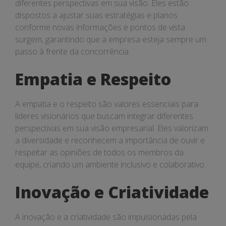
diferentes perspectivas em sua visão. Eles estão
dispostos a ajustar suas estratégias e planos
conforme novas informações e pontos de vista
surgem, garantindo que a empresa esteja sempre um
passo à frente da concorrência.
Empatia e Respeito
A empatia e o respeito são valores essenciais para
líderes visionários que buscam integrar diferentes
perspectivas em sua visão empresarial. Eles valorizam
a diversidade e reconhecem a importância de ouvir e
respeitar as opiniões de todos os membros da
equipe, criando um ambiente inclusivo e colaborativo.
Inovação e Criatividade
A inovação e a criatividade são impulsionadas pela