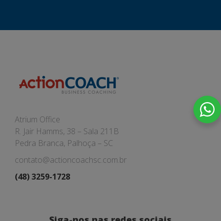
Atrium Office
R. Jair Hamms, 38 – Sala 211B
Pedra Branca, Palhoça – SC
contato@actioncoachsc.com.br
(48) 3259-1728
Siga-nos nas redes sociais