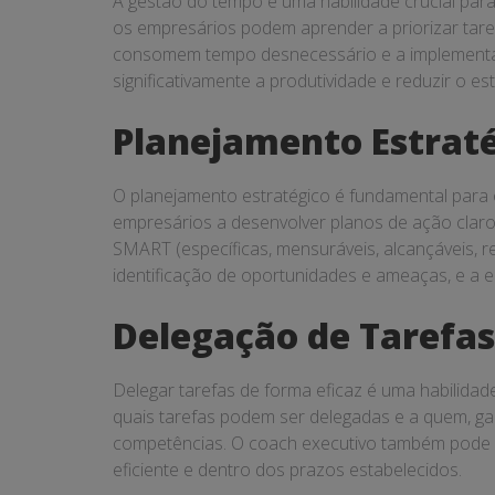
A gestão do tempo é uma habilidade crucial pa
Gerenciar
os empresários podem aprender a priorizar taref
consomem tempo desnecessário e a implementa
Melhor
significativamente a produtividade e reduzir o es
seu
Planejamento Estrat
Tempo
O planejamento estratégico é fundamental para
empresários a desenvolver planos de ação claros
SMART (específicas, mensuráveis, alcançáveis, r
identificação de oportunidades e ameaças, e a e
Delegação de Tarefas
Delegar tarefas de forma eficaz é uma habilida
quais tarefas podem ser delegadas e a quem, g
competências. O coach executivo também pode fo
eficiente e dentro dos prazos estabelecidos.