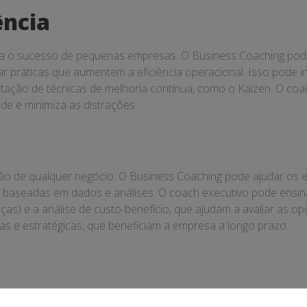
ência
para o sucesso de pequenas empresas. O Business Coaching pode
ar práticas que aumentem a eficiência operacional. Isso pode 
tação de técnicas de melhoria contínua, como o Kaizen. O coa
de e minimiza as distrações.
stão de qualquer negócio. O Business Coaching pode ajudar o
, baseadas em dados e análises. O coach executivo pode ensin
s) e a análise de custo-benefício, que ajudam a avaliar as op
as e estratégicas, que beneficiam a empresa a longo prazo.
 qualquer equipe. O Business Coaching pode ajudar os empresá