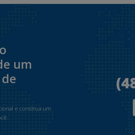
to
de um
 de
(4
.
cional e construa um
cê.