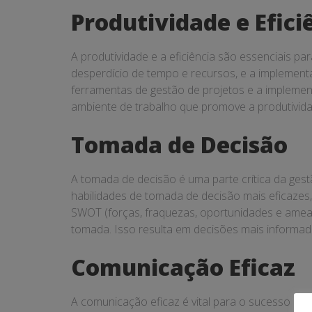
Produtividade e Efici
A produtividade e a eficiência são essenciais 
desperdício de tempo e recursos, e a implement
ferramentas de gestão de projetos e a implemen
ambiente de trabalho que promove a produtivida
Tomada de Decisão
A tomada de decisão é uma parte crítica da ge
habilidades de tomada de decisão mais eficazes
SWOT (forças, fraquezas, oportunidades e ameaça
tomada. Isso resulta em decisões mais informad
Comunicação Eficaz
A comunicação eficaz é vital para o sucesso de