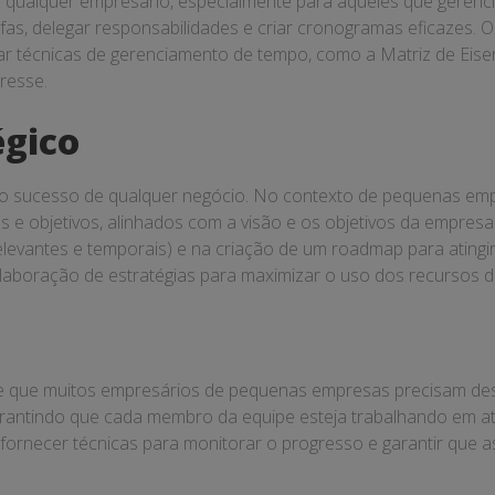
ra qualquer empresário, especialmente para aqueles que geren
as, delegar responsabilidades e criar cronogramas eficazes. O 
r técnicas de gerenciamento de tempo, como a Matriz de E
tresse.
égico
 o sucesso de qualquer negócio. No contexto de pequenas emp
 e objetivos, alinhados com a visão e os objetivos da empresa.
elevantes e temporais) e na criação de um roadmap para atingir 
laboração de estratégias para maximizar o uso dos recursos di
de que muitos empresários de pequenas empresas precisam dese
arantindo que cada membro da equipe esteja trabalhando em at
rnecer técnicas para monitorar o progresso e garantir que a