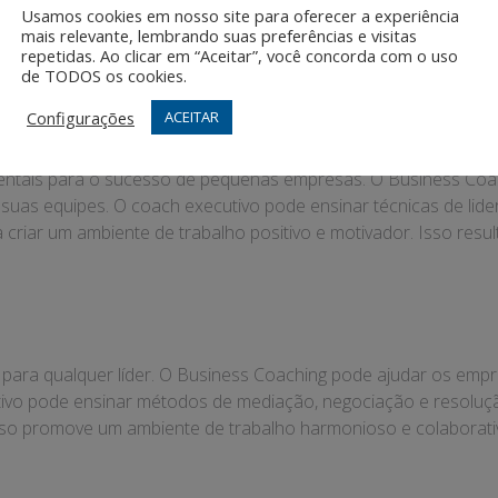
com clientes e parceiros. O coach executivo pode ensinar técn
Usamos cookies em nosso site para oferecer a experiência
 de trabalho colaborativo e transparente. Isso não só melho
mais relevante, lembrando suas preferências e visitas
repetidas. Ao clicar em “Aceitar”, você concorda com o uso
de TODOS os cookies.
ça
Configurações
ACEITAR
entais para o sucesso de pequenas empresas. O Business Coa
 suas equipes. O coach executivo pode ensinar técnicas de lide
criar um ambiente de trabalho positivo e motivador. Isso resu
l para qualquer líder. O Business Coaching pode ajudar os empr
utivo pode ensinar métodos de mediação, negociação e resoluç
sso promove um ambiente de trabalho harmonioso e colaborat