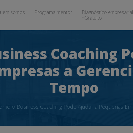
uem somos
Programa mentor
Diagnóstico empresarial
*Gratuito
siness Coaching P
mpresas a Gerenci
Tempo
omo o Business Coaching Pode Ajudar a Pequenas Em