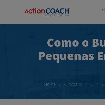
Q
Como o Bu
Pequenas E
Home
Glossário
C
C