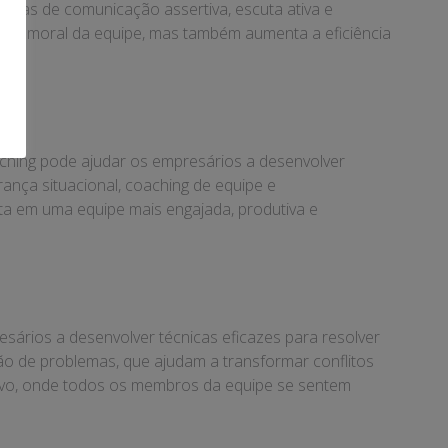
icas de comunicação assertiva, escuta ativa e
ra a moral da equipe, mas também aumenta a eficiência
ching pode ajudar os empresários a desenvolver
rança situacional, coaching de equipe e
lta em uma equipe mais engajada, produtiva e
esários a desenvolver técnicas eficazes para resolver
ão de problemas, que ajudam a transformar conflitos
ivo, onde todos os membros da equipe se sentem