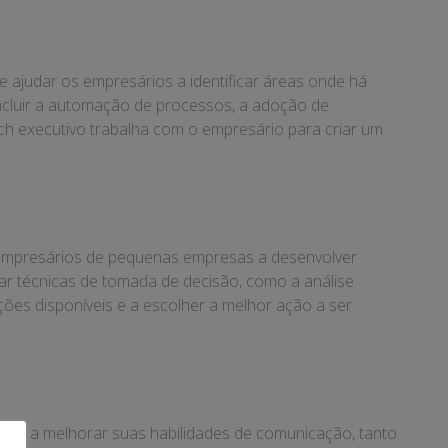
 ajudar os empresários a identificar áreas onde há
incluir a automação de processos, a adoção de
ch executivo trabalha com o empresário para criar um
s empresários de pequenas empresas a desenvolver
ar técnicas de tomada de decisão, como a análise
ções disponíveis e a escolher a melhor ação a ser
rios a melhorar suas habilidades de comunicação, tanto