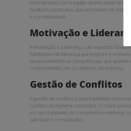
internamente com a equipe quanto externamente 
feedback construtivo, que promovem um ambiente
e a produtividade.
Motivação e Lideran
A motivação e a liderança são aspectos fundam
habilidades de liderança que inspiram e motivam
desenvolvimento de competências, que ajudam a 
comprometida com os objetivos da empresa.
Gestão de Conflitos
A gestão de conflitos é uma habilidade essencia
conflitos de maneira construtiva. O coach exec
em oportunidades de crescimento e melhoria. I
valorizados e respeitados.