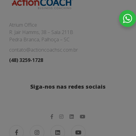
Atrium Office
R. Jair Hamms, 38 – Sala 211B
Pedra Branca, Palhoça – SC
contato@actioncoachsc.com.br
(48) 3259-1728
Siga-nos nas redes sociais