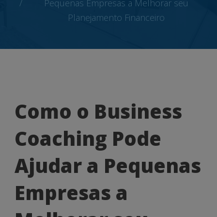
Pequenas Empresas a Melhorar seu
Planejamento Financeiro
Como
Como o Business
o
Coaching Pode
Business
Coaching
Ajudar a Pequenas
Pode
Empresas a
Ajudar
a