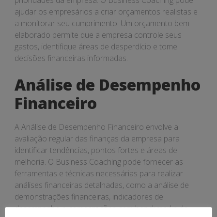
prioridades da empresa. O Business Coaching pode
ajudar os empresários a criar orçamentos realistas e
a monitorar seu cumprimento. Um orçamento bem
elaborado permite que a empresa controle seus
gastos, identifique áreas de desperdício e tome
decisões financeiras informadas.
Análise de Desempenho
Financeiro
A Análise de Desempenho Financeiro envolve a
avaliação regular das finanças da empresa para
identificar tendências, pontos fortes e áreas de
melhoria. O Business Coaching pode fornecer as
ferramentas e técnicas necessárias para realizar
análises financeiras detalhadas, como a análise de
demonstrações financeiras, indicadores de
desempenho e comparações com benchmarks do