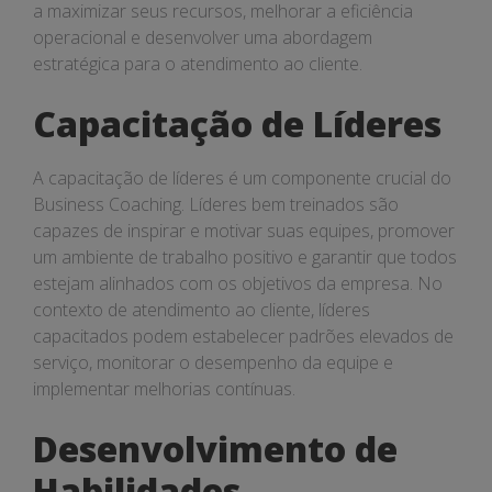
a maximizar seus recursos, melhorar a eficiência
operacional e desenvolver uma abordagem
estratégica para o atendimento ao cliente.
Capacitação de Líderes
A capacitação de líderes é um componente crucial do
Business Coaching. Líderes bem treinados são
capazes de inspirar e motivar suas equipes, promover
um ambiente de trabalho positivo e garantir que todos
estejam alinhados com os objetivos da empresa. No
contexto de atendimento ao cliente, líderes
capacitados podem estabelecer padrões elevados de
serviço, monitorar o desempenho da equipe e
implementar melhorias contínuas.
Desenvolvimento de
Habilidades