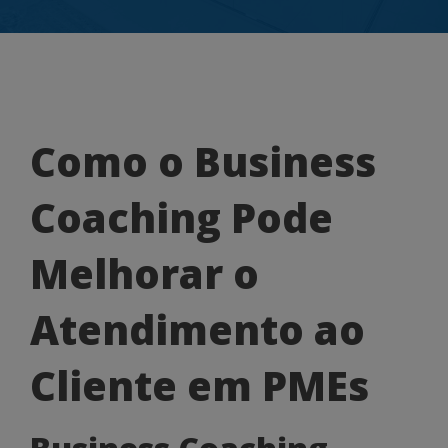
Como
Como o Business
o
Coaching Pode
Business
Coaching
Melhorar o
Pode
Atendimento ao
Melhorar
o
Cliente em PMEs
Atendimento