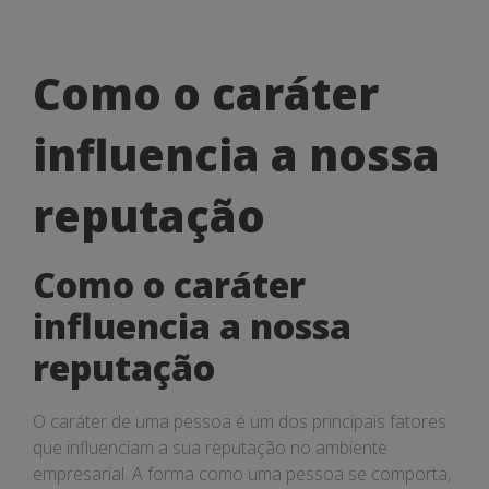
Como
Como o caráter
o
influencia a nossa
caráter
influencia
reputação
a
Como o caráter
nossa
influencia a nossa
reputação
reputação
O caráter de uma pessoa é um dos principais fatores
que influenciam a sua reputação no ambiente
empresarial. A forma como uma pessoa se comporta,