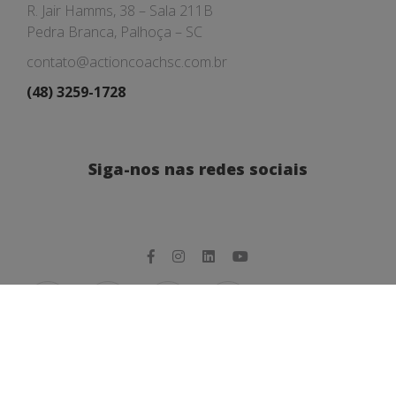
R. Jair Hamms, 38 – Sala 211B
Pedra Branca, Palhoça – SC
contato@actioncoachsc.com.br
(48) 3259-1728
Siga-nos nas redes sociais
© 2024. Todos os direitos reservados. Hospedado
por
Nobug Tecnologia.