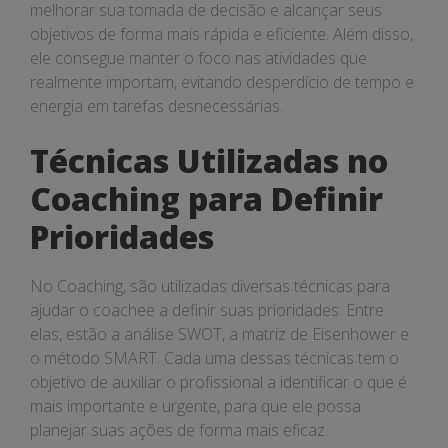
melhorar sua tomada de decisão e alcançar seus
objetivos de forma mais rápida e eficiente. Além disso,
ele consegue manter o foco nas atividades que
realmente importam, evitando desperdício de tempo e
energia em tarefas desnecessárias.
Técnicas Utilizadas no
Coaching para Definir
Prioridades
No Coaching, são utilizadas diversas técnicas para
ajudar o coachee a definir suas prioridades. Entre
elas, estão a análise SWOT, a matriz de Eisenhower e
o método SMART. Cada uma dessas técnicas tem o
objetivo de auxiliar o profissional a identificar o que é
mais importante e urgente, para que ele possa
planejar suas ações de forma mais eficaz.