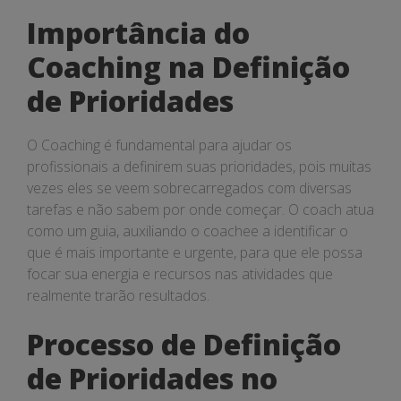
Importância do
Coaching na Definição
de Prioridades
O Coaching é fundamental para ajudar os
profissionais a definirem suas prioridades, pois muitas
vezes eles se veem sobrecarregados com diversas
tarefas e não sabem por onde começar. O coach atua
como um guia, auxiliando o coachee a identificar o
que é mais importante e urgente, para que ele possa
focar sua energia e recursos nas atividades que
realmente trarão resultados.
Processo de Definição
de Prioridades no