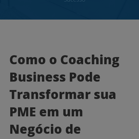
Como
Como o Coaching
o
Business Pode
Coaching
Business
Transformar sua
Pode
PME em um
Transformar
sua
Negócio de
PME