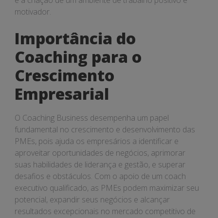
e a criação de um ambiente de trabalho positivo e
motivador.
Importância do
Coaching para o
Crescimento
Empresarial
O Coaching Business desempenha um papel
fundamental no crescimento e desenvolvimento das
PMEs, pois ajuda os empresários a identificar e
aproveitar oportunidades de negócios, aprimorar
suas habilidades de liderança e gestão, e superar
desafios e obstáculos. Com o apoio de um coach
executivo qualificado, as PMEs podem maximizar seu
potencial, expandir seus negócios e alcançar
resultados excepcionais no mercado competitivo de