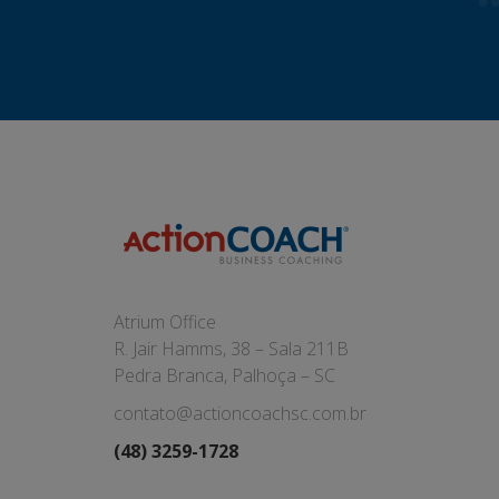
Atrium Office
R. Jair Hamms, 38 – Sala 211B
Pedra Branca, Palhoça – SC
contato@actioncoachsc.com.br
(48) 3259-1728