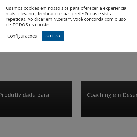
 funcionários de PMEs na melhoria da comunicação interpessoa
Usamos cookies em nosso site para oferecer a experiência
dutivo para o desenvolvimento profissional de todos os envol
mais relevante, lembrando suas preferências e visitas
repetidas. Ao clicar em “Aceitar”, você concorda com o uso
de TODOS os cookies.
Configurações
ACEITAR
menta poderosa para os funcionários de PMEs que desejam cre
es, aumento da autoconfiança, definição de metas claras e mel
rodutividade para
Coaching em Desen