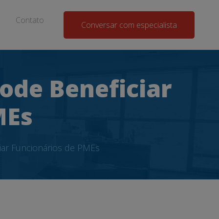
Contato
Conversar com especialista
ode Beneficiar
MEs
iar Funcionários de PMEs