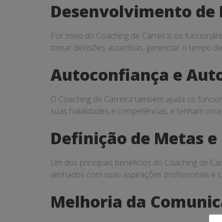
Desenvolvimento de 
Por meio do Coaching de Carreira, os funcionár
tomar decisões assertivas, gerenciar o tempo de
Autoconfiança e Au
O Coaching de Carreira também ajuda os funcio
suas habilidades e competências, e tenham uma 
Definição de Metas e
Um dos principais benefícios do Coaching de Car
alinhados com suas aspirações profissionais e 
Melhoria da Comunica