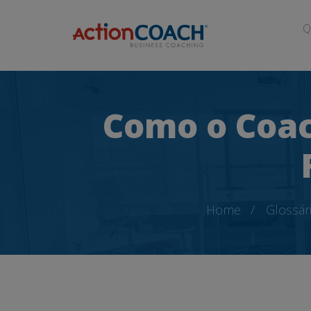
Q
Como o Coac
Home
Glossár