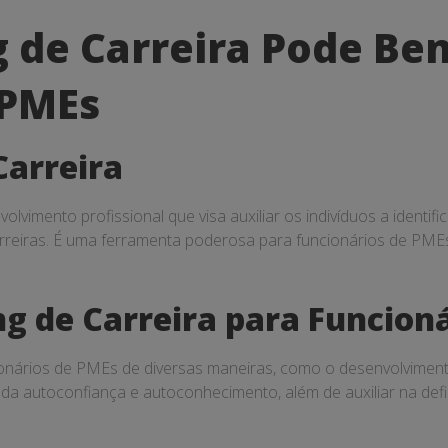
 de Carreira Pode Ben
 PMEs
Carreira
vimento profissional que visa auxiliar os indivíduos a identifi
arreiras. É uma ferramenta poderosa para funcionários de PM
ng de Carreira para Funcion
ionários de PMEs de diversas maneiras, como o desenvolvimento
da autoconfiança e autoconhecimento, além de auxiliar na defi