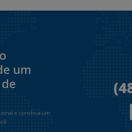
to
de um
 de
(4
.
cional e construa um
cê.