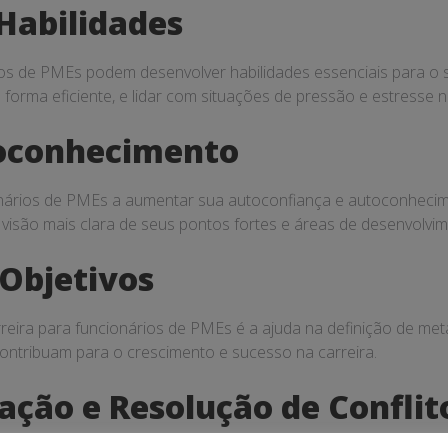
Habilidades
ios de PMEs podem desenvolver habilidades essenciais para o
 forma eficiente, e lidar com situações de pressão e estresse 
toconhecimento
nários de PMEs a aumentar sua autoconfiança e autoconhecime
visão mais clara de seus pontos fortes e áreas de desenvolvim
 Objetivos
reira para funcionários de PMEs é a ajuda na definição de meta
contribuam para o crescimento e sucesso na carreira.
ção e Resolução de Conflit