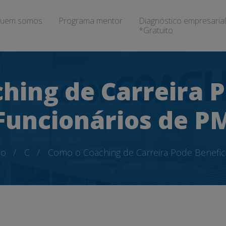
uem somos
Programa mentor
Diagnóstico empresarial
*Gratuito
hing de Carreira P
Funcionários de P
io
C
Como o Coaching de Carreira Pode Benefic